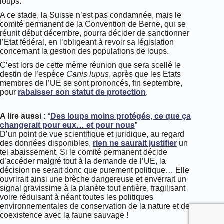
loups.
A ce stade, la Suisse n’est pas condamnée, mais le
comité permanent de la Convention de Berne, qui se
réunit début décembre, pourra décider de sanctionner
l’Etat fédéral, en l’obligeant à revoir sa législation
concernant la gestion des populations de loups.
C’est lors de cette même réunion que sera scellé le
destin de l’espèce
Canis lupus
, après que les Etats
membres de l’UE se sont prononcés, fin septembre,
pour
rabaisser son statut de protection
.
A lire aussi :
“
Des loups moins protégés, ce que ça
changerait pour eux… et pour nous
”
D’un point de vue scientifique et juridique, au regard
des données disponibles,
rien ne saurait justifier
un
tel abaissement. Si le comité permanent décide
d’accéder malgré tout à la demande de l’UE, la
décision ne serait donc que purement politique… Elle
ouvrirait ainsi une brèche dangereuse et enverrait un
signal gravissime à la planète tout entière, fragilisant
voire réduisant à néant toutes les politiques
environnementales de conservation de la nature et de
coexistence avec la faune sauvage !