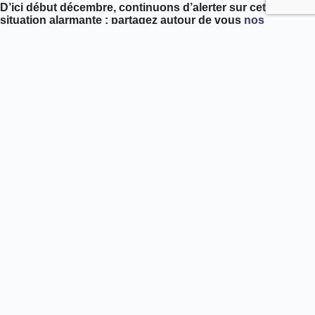
D’ici début décembre, continuons d’alerter sur cette
situation alarmante : partagez autour de vous
nos
outils de communication
ainsi que
le lien de la
pétition
lancée par le Bureau européen de
l’environnement !
© Photo d’en-tête : R. Holding
Toutes nos actions pour les loups
PRÉCÉDENT
SUIVANT
Les autres sites de l’ASPAS