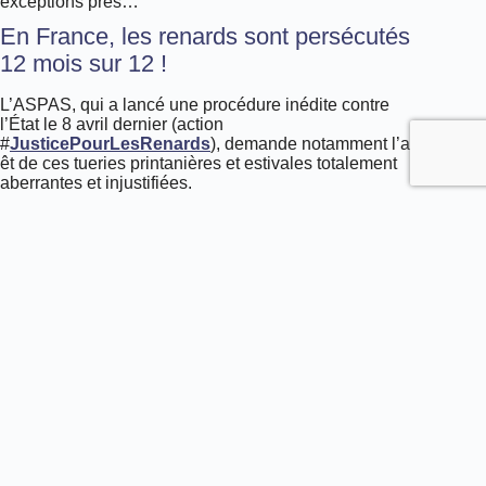
exceptions près…
En France, les renards sont persécutés
12 mois sur 12 !
L’ASPAS, qui a lancé une procédure inédite contre
l’État le 8 avril dernier (action
#
JusticePourLesRenards
), demande notamment l’arr
êt de ces tueries printanières et estivales totalement
aberrantes et injustifiées.
Voici
7 arguments
que nous soulevons pour exiger
l’interdiction des tirs d’été :
La chasse d’été ne répond à
aucun besoin de
régulation de la faune sauvage
: elle n’est autre
que du temps de jeu supplémentaire offert aux
chasseurs de trophées, à une période de l’année
où les animaux sauvages ont surtout
besoin de
tranquillité
;
Autoriser la chasse dès le mois de juin, c’est
porter atteinte à la faune en pleine période
sensible d’élevage des jeunes
; les
tirs indiscriminés risquent de laisser des