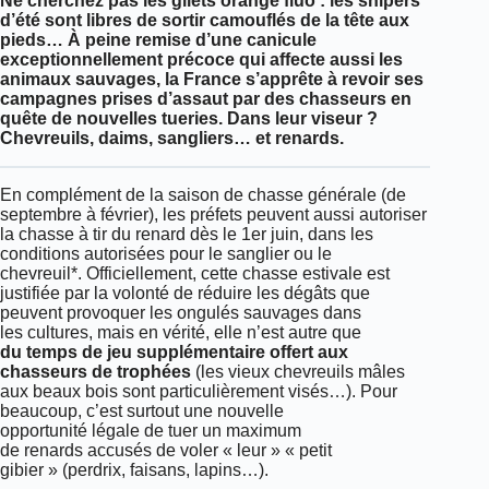
Ne cherchez pas les gilets orange fluo : les snipers
d’été sont libres de sortir camouflés de la tête aux
pieds… À peine remise d’une canicule
exceptionnellement précoce qui affecte aussi les
animaux sauvages, la France s’apprête à revoir ses
campagnes prises d’assaut par des chasseurs en
quête de nouvelles tueries. Dans leur viseur ?
Chevreuils, daims, sangliers… et renards.
En complément de la saison de chasse générale (de
septembre à février), les préfets peuvent aussi autoriser
la chasse à tir du renard dès le 1er juin, dans les
conditions autorisées pour le sanglier ou le
chevreuil*. Officiellement, cette chasse estivale est
justifiée par la volonté de réduire les dégâts que
peuvent provoquer les ongulés sauvages dans
les cultures, mais en vérité, elle n’est autre que
du temps de jeu supplémentaire offert aux
chasseurs de trophées
(les vieux chevreuils mâles
aux beaux bois sont particulièrement visés…). Pour
beaucoup, c’est surtout une nouvelle
opportunité légale de tuer un maximum
de renards accusés de voler « leur » « petit
gibier » (perdrix, faisans, lapins…).