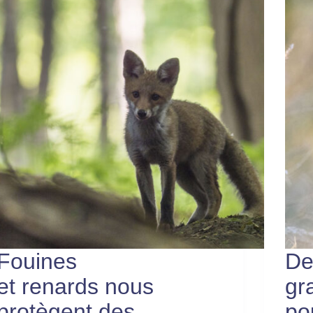
Fouines
De
et renards nous
gr
protègent des
po