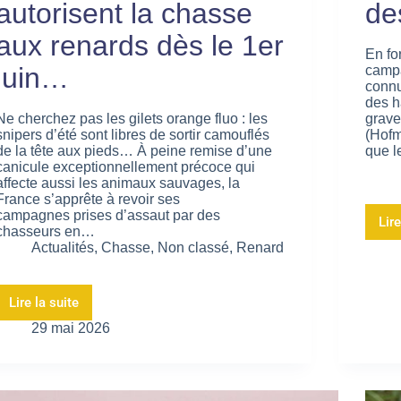
autorisent la chasse
de
aux renards dès le 1er
En fo
juin…
campa
connu
des h
Ne cherchez pas les gilets orange fluo : les
grave
snipers d’été sont libres de sortir camouflés
(Hofm
de la tête aux pieds… À peine remise d’une
que l
canicule exceptionnellement précoce qui
affecte aussi les animaux sauvages, la
France s’apprête à revoir ses
campagnes prises d’assaut par des
Lire
chasseurs en…
Actualités
,
Chasse
,
Non classé
,
Renard
Lire la suite
29 mai 2026