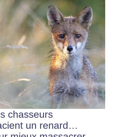
s chasseurs
acient un renard…
ur mieux massacrer