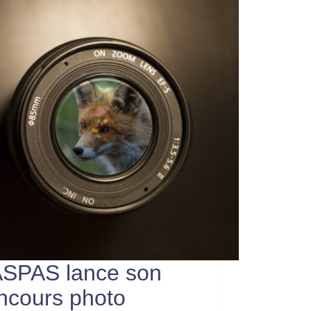
ASPAS lance son
ncours photo