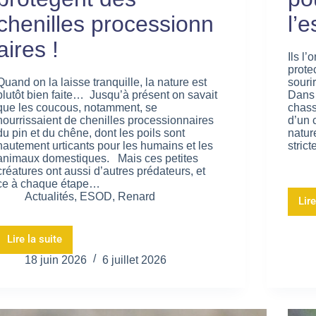
chenilles processionn
l’
aires !
Ils l
protec
Quand on la laisse tranquille, la nature est
souri
plutôt bien faite… Jusqu’à présent on savait
Dans 
que les coucous, notamment, se
chass
nourrissaient de chenilles processionnaires
d’un 
du pin et du chêne, dont les poils sont
natur
hautement urticants pour les humains et les
stric
animaux domestiques. Mais ces petites
créatures ont aussi d’autres prédateurs, et
ce à chaque étape…
Actualités
,
ESOD
,
Renard
Lire
Lire la suite
18 juin 2026
6 juillet 2026