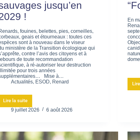
sauvages jusqu’en
“F
2029 !
En ma
Renar
Renards, fouines, belettes, pies, corneilles,
septe
corbeaux, geais et étourneaux : toutes ces
conco
espèces sont à nouveau dans le viseur
Objec
du ministère de la Transition écologique qui
canid
s’apprête, contre l’avis des citoyens et à
natur
rebours de toute recommandation
domes
scientifique, à ré-autoriser leur destruction
illimitée pour trois années
supplémentaires… Mise à…
Actualités
,
ESOD
,
Renard
Lire
Lire la suite
9 juillet 2026
6 août 2026