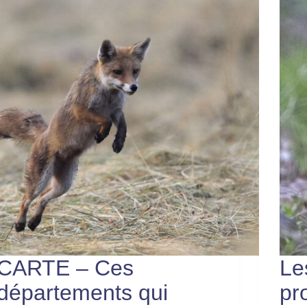
CARTE – Ces
Le
départements qui
pr