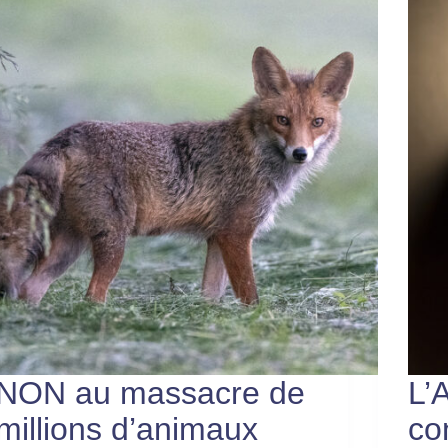
NON au massacre de
L’
millions d’animaux
co