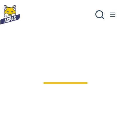
FAIRE UN DON
FAIRE UN LEGS
ADHÉRER
C’est uniquement grâce au soutien d’adhérents et
de donateurs que l’ASPAS agit au profit de la
nature.
Découvrir