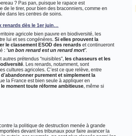
apereau ? Pas pan, puisque le rapace est
orte de le tirer, pour bien des braconniers, comme en
e dans les centres de soins.
 renards dès le 1er juin…
ritoire agricole bien pauvre en biodiversité, les
tre lui et ses congénères.
Si elles prouvent la
fier le classement ESOD
des renards
et continueront
mé :
“
un bon renard est un renard mort
”.
et autres prétendus “nuisibles”,
les chasseurs et les
iodiversité
. Les renards, notamment, sont
es cultures agricoles. C’est ce que relève, entre
e
d’abandonner purement et simplement la
e la France est bien seule à appliquer en
 le moment toute réforme ambitieuse
, même si
 contre la politique de destruction menée à grande
emportées devant les tribunaux pour faire avancer la