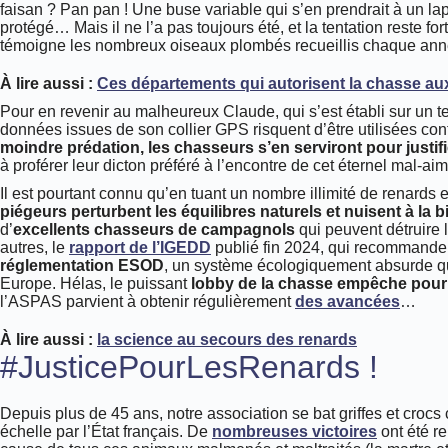
faisan ? Pan pan ! Une buse variable qui s’en prendrait à un l
protégé… Mais il ne l’a pas toujours été, et la tentation reste f
témoigne les nombreux oiseaux plombés recueillis chaque anné
À lire aussi :
Ces départements qui autorisent la chasse aux
Pour en revenir au malheureux Claude, qui s’est établi sur un ter
données issues de son collier GPS risquent d’être utilisées con
moindre prédation, les chasseurs s’en serviront pour justi
à proférer leur dicton préféré à l’encontre de cet éternel mal-ai
Il est pourtant connu qu’en tuant un nombre illimité de renards 
piégeurs perturbent les équilibres naturels et nuisent à la b
d’
excellents chasseurs de campagnols
qui peuvent détruire l
autres, le
rapport de l’IGEDD
publié fin 2024, qui recommand
réglementation ESOD
, un système écologiquement absurde qu
Europe. Hélas, le puissant
lobby de la chasse empêche pour
l’ASPAS parvient à obtenir régulièrement
des avancées
…
À lire aussi :
la science au secours des renards
#JusticePourLesRenards !
Depuis plus de 45 ans, notre association se bat griffes et crocs
échelle par l’État français. De
nombreuses victoires
ont été r