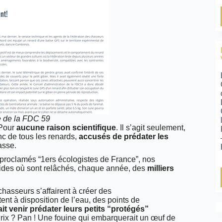
e de la FDC 59
 Pour
aucune raison scientifique
. Il s’agit seulement,
c de tous les renards,
accusés de prédater les
hasse.
toproclamés “1ers écologistes de France”, nos
ides où sont relâchés, chaque année, des
milliers
chasseurs s’affairent à créer des
ttent à disposition de l’eau, des points de
rait venir prédater leurs petits “protégés”
erdrix ? Pan ! Une fouine qui embarquerait un œuf de