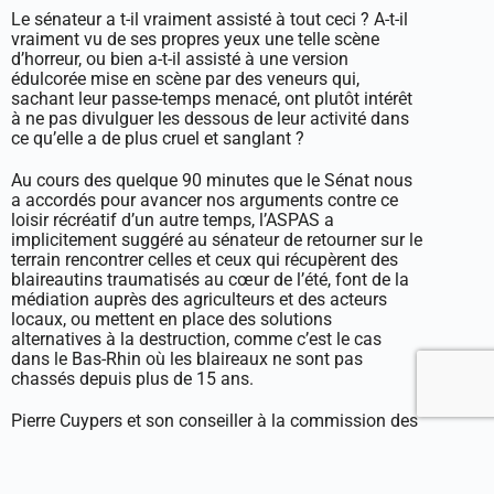
Le sénateur a t-il vraiment assisté à tout ceci ? A-t-il
vraiment vu de ses propres yeux une telle scène
d’horreur, ou bien a-t-il assisté à une version
édulcorée mise en scène par des veneurs qui,
sachant leur passe-temps menacé, ont plutôt intérêt
à ne pas divulguer les dessous de leur activité dans
ce qu’elle a de plus cruel et sanglant ?
Au cours des quelque 90 minutes que le Sénat nous
a accordés pour avancer nos arguments contre ce
loisir récréatif d’un autre temps, l’ASPAS a
implicitement suggéré au sénateur de retourner sur le
terrain rencontrer celles et ceux qui récupèrent des
blaireautins traumatisés au cœur de l’été, font de la
médiation auprès des agriculteurs et des acteurs
locaux, ou mettent en place des solutions
alternatives à la destruction, comme c’est le cas
dans le Bas-Rhin où les blaireaux ne sont pas
chassés depuis plus de 15 ans.
Pierre Cuypers et son conseiller à la commission des
affaires économiques Matthieu Meissonnier ont
aussi tous deux reçu, de la part de l’ASPAS, un
argumentaire complet pour expliquer en quoi la