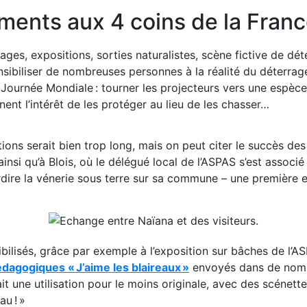
ments aux 4 coins de la Fran
tages,
expositions, sorties
naturalistes,
scène fictive de dé
nsibiliser de nombreuses personnes à la réalité du déterrag
Journée Mondiale :
tourner
les projecteurs
vers
une espèce 
n
ent l’intérêt de les protéger au lieu de les chasser
…
ions serait bien trop long, mais on peut citer le succès d
ainsi qu’à Blois, où le délégué local de l’ASPAS s’est associ
rdire la vénerie sous terre sur sa commune
– une première e
bilisés, grâce
par exemple
à l’exposition sur bâches de l’
édagogiques
« J’aime les blaireaux »
envoyés dans de nomb
t une utilisation pour le moins originale
,
avec
de
s
scénette
au ! »