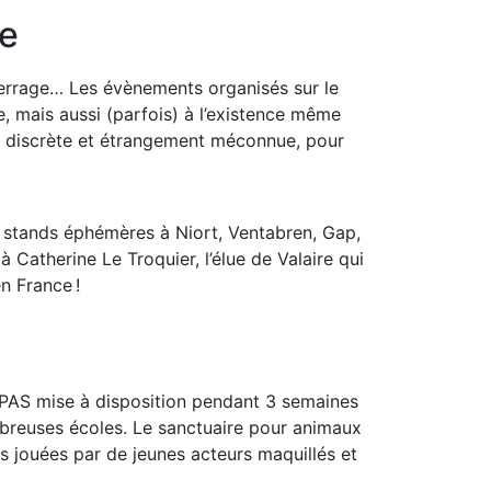
ce
terrage…
Les évènements organisés sur le
e, mais aussi
(parfois)
à l’existence même
discrète
et
étrangement
méconnue,
pour
es stands éphémères à Niort,
Ventabren
, Gap,
é à Catherine Le
Troquier
, l’élue
de
Valaire
qui
n France !
ASPAS mise à disposition pendant 3 semaines
reuses écoles.
Le sanctuaire
pour animaux
s
jouées par
de jeunes acteurs maquillés
e
t