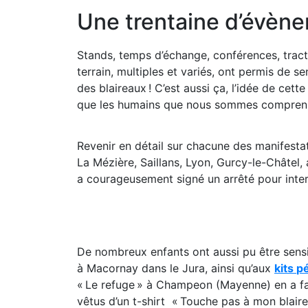
Une trentaine d’évène
S
tands, temps d’échange,
conférences,
trac
terrain
, multiples
et variés, ont permis de se
des blaireaux !
C’est aussi ça, l’idée de
cette
que les
humains que nous sommes compren
Revenir en détail sur chacune des manifestat
La
Mézière
,
Saillans
, Lyon,
Gurcy
-le-Châtel, 
a courageusement signé
un arrêté pour inte
De nombreux enfants ont aussi pu être sensi
à
Macornay
dans le Jura
, ainsi qu’
aux
kits
p
« Le refuge »
à
Champeon
(Mayenne) en a fai
vêtus
d’un t-
shirt «
Touche pas à mon blaire