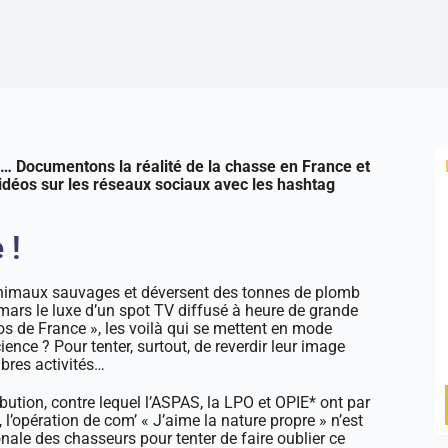
e… Documentons la réalité de la chasse en France et
vidéos sur les réseaux sociaux avec les hashtag
 !
d’animaux sauvages et déversent des tonnes de plomb
 mars le luxe d’un spot TV diffusé à heure de grande
os de France », les voilà qui se mettent en mode
nce ? Pour tenter, surtout, de reverdir leur image
bres activités…
ibution, contre lequel l’ASPAS, la LPO et OPIE* ont par
 l’opération de com’ « J’aime la nature propre » n’est
nale des chasseurs pour tenter de faire oublier ce