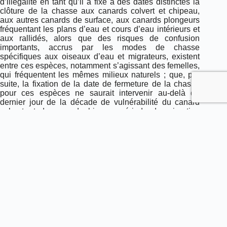
d’illégalité en tant qu’il a fixé à des dates distinctes la
clôture de la chasse aux canards colvert et chipeau,
aux autres canards de surface, aux canards plongeurs
fréquentant les plans d’eau et cours d’eau intérieurs et
aux rallidés, alors que des risques de confusion
importants, accrus par les modes de chasse
spécifiques aux oiseaux d’eau et migrateurs, existent
entre ces espèces, notamment s’agissant des femelles,
qui fréquentent les mêmes milieux naturels ; que, par
suite, la fixation de la date de fermeture de la chasse
pour ces espèces ne saurait intervenir au-delà du
dernier jour de la décade de vulnérabilité du canard
colvert et du canard chipeau, période de migration
prénuptiale la plus précoce de ces différentes espèces,
soit le 31 janvier au pus tard.
Considérant, en revanche, que s’agissant des canards
plongeurs fréquentant les rivages marins, dont la
période de migration prénuptiale commence au plus tôt
à la troisième décade de février, les risques de
confusion avec les autres espèces sont nuls ou quasi
nuls, la présence en mer de ces autres espèces étant
exceptionnelle ; que par suite, l’arrêté a pu légalement
fixer une date de fermeture de la chasse distincte, fixée
au 10 février, pour la macreuse brune, la macreuse
noire, le fuligule milouinan, le harelde de Miquelon et