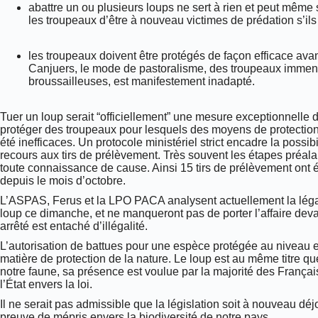
abattre un ou plusieurs loups ne sert à rien et peut mêm
les troupeaux d’être à nouveau victimes de prédation s’il
les troupeaux doivent être protégés de façon efficace avan
Canjuers, le mode de pastoralisme, des troupeaux immen
broussailleuses, est manifestement inadapté.
Tuer un loup serait “officiellement” une mesure exceptionnelle 
protéger des troupeaux pour lesquels des moyens de protection
été inefficaces. Un protocole ministériel strict encadre la possibi
recours aux tirs de prélèvement. Très souvent les étapes préal
toute connaissance de cause. Ainsi 15 tirs de prélèvement ont 
depuis le mois d’octobre.
L’ASPAS, Ferus et la LPO PACA analysent actuellement la légalit
loup ce dimanche, et ne manqueront pas de porter l’affaire devan
arrêté est entaché d’illégalité.
L’autorisation de battues pour une espèce protégée au niveau e
matière de protection de la nature. Le loup est au même titre que
notre faune, sa présence est voulue par la majorité des Françai
l’État envers la loi.
Il ne serait pas admissible que la législation soit à nouveau déj
preuve de mépris envers la biodiversité de notre pays.