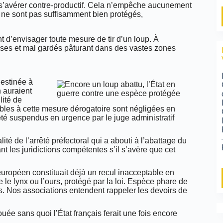
e s’avérer contre-productif. Cela n’empêche aucunement
s ne sont pas suffisamment bien protégés,
t d’envisager toute mesure de tir d’un loup. À
ses et mal gardés pâturant dans des vastes zones
destinée à
 auraient
lité de
ables à cette mesure dérogatoire sont négligées en
été suspendus en urgence par le juge administratif
é de l’arrêté préfectoral qui a abouti à l’abattage du
t les juridictions compétentes s’il s’avère que cet
uropéen constituait déjà un recul inacceptable en
 le lynx ou l’ours, protégé par la loi. Espèce phare de
s. Nos associations entendent rappeler les devoirs de
ouée sans quoi l’État français ferait une fois encore