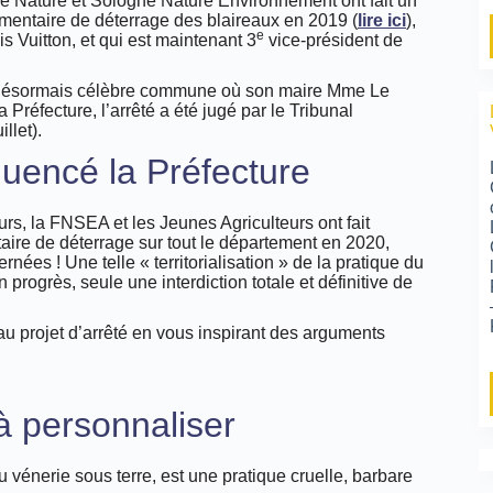
e Nature et Sologne Nature Environnement ont fait un
lémentaire de déterrage des blaireaux en 2019 (
lire ici
),
e
s Vuitton, et qui est maintenant 3
vice-président de
la désormais célèbre commune où son maire Mme Le
a Préfecture, l’arrêté a été jugé par le Tribunal
llet).
uencé la Préfecture
urs, la FNSEA et les Jeunes Agriculteurs ont fait
aire de déterrage sur tout le département en 2020,
nées ! Une telle « territorialisation » de la pratique du
n progrès, seule une interdiction totale et définitive de
 projet d’arrêté en vous inspirant des arguments
à personnaliser
vénerie sous terre, est une pratique cruelle, barbare