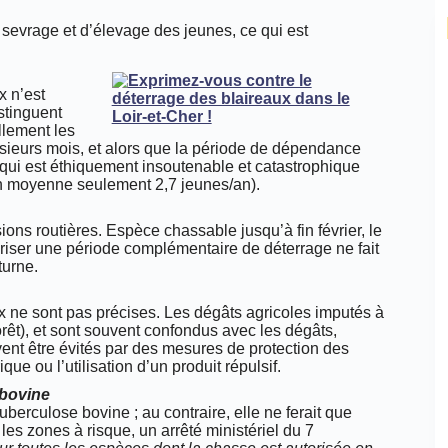
 sevrage et d’élevage des jeunes, ce qui est
x n’est
istinguent
llement les
plusieurs mois, et alors que la période de dépendance
 qui est éthiquement insoutenable et catastrophique
en moyenne seulement 2,7 jeunes/an).
ions routières. Espèce chassable jusqu’à fin février, le
oriser une période complémentaire de déterrage ne fait
turne.
x ne sont pas précises. Les dégâts agricoles imputés à
orêt), et sont souvent confondus avec les dégâts,
vent être évités par des mesures de protection des
que ou l’utilisation d’un produit répulsif.
 bovine
tuberculose bovine ; au contraire, elle ne ferait que
les zones à risque, un arrêté ministériel du 7