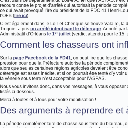
C’est dans ce département du Loir-et-Cher que l’ASPAS, Perch
recours contre le projet d’arrêté qui autorisait la période comp
ce qui avait provoqué l’ire du président de la FDC 41 Henri-Loui
l’OFB (
lire ici
).
C’est également dans le Loir-et-Cher que se trouve Valaire, 
Troquier a pris
un arrêté interdisant le déterrage
. Annulé par l
er
Administratif d’Orléans
le 1
juillet
(verdict attendu pour le 15 jui
Comment les chasseurs ont infl
Sur la
page Facebook de la FD41
, on peut lire que les chasse
pression pour que la Préfecture autorise la période complément
alors que seules certaines régions agricoles devaient être concer
déterrage est assez inédite, et si on pourrait être tenté d’y voir u
la vénerie sous terre n’est acceptable pour l’ASPAS.
Nous vous invitons donc, dans vos messages, à vous opposer au
listés ci-dessous.
Merci à toutes et à tous pour votre mobilisation !
Des arguments à reprendre et 
La période complémentaire de chasse sous terre du blaireau, ou 