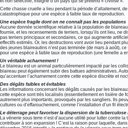
et non sélective, indigne d’un pays qui se prétend « civilisé ».
Cette chasse cruelle a lieu pendant la période d’allaitement, de
catastrophique pour une espèce à faible taux de reproduction.
Une espèce fragile dont on ne connaît pas les populations
Aucune donnée scientifique relative à la population de blaireau
fournie, et les recensements de terriers, lorsqu’ils ont lieu, ne d
pas terriers principaux et secondaires, ce qui augmente artificie
effectifs estimés. Or, les destructions vont avoir lieu pendant 
des jeunes blaireautins n’est pas terminée (de mars à août), ce
pour une espèce à faible taux de reproduction (une femelle a 
Un véritable acharnement !
Le blaireau est un animal particulièrement impacté par les collis
blaireau peut également subir des battues administratives. Aut
qu’accentuer l’acharnement contre cette espèce discrète et noc
Des dégâts faibles et évitables
Les informations concernant les dégâts causés par les blaireau
cette espèce sont très localisés (essentiellement en lisière de f
autrement plus importants, provoqués par les sangliers. Ils peu
cultures ou d’effarouchement, comme l’installation d’un fil électri
Le déterrage peut favoriser la dispersion de la tuberculose
La vénerie sous terre n’est d’aucune utilité pour lutter contre la 
contribuer à son expansion ! C’est la raison pour laquelle, dans 