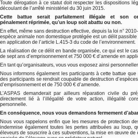
Toute dérogation à ce statut doit respecter les dispositions lé
découlant de l’arrêté ministériel du 30 juin 2015.
Cette battue serait parfaitement illégale et son or
pénalement réprimée, qu’un loup soit abattu ou non.
En effet, même sans destruction effective, depuis la loi n° 2010-
espèce animale non domestique protégée est un délit passibl
en application de l’article L.415-3 du code de l’environnement.
La réalisation de ce délit en bande organisée, ce qui est le ca
de sept ans d’emprisonnement et 750 000 € d’amende en applica
En tant qu’organisateurs, vous vous exposez ainsi personnellem
Nous informons également les participants à cette battue que s
des participants se rendrait coupable de destruction d’espèce
d’emprisonnement et de 750 000 € d’amende.
L’ASPAS demanderait par ailleurs réparation civile du préju
directement lié à l’illégalité de votre action, illégalité co
personnelle.
En conséquence, nous vous demandons fermement d’abando
Nous vous rappelons enfin que les mesures de protection des t
indemnise également toutes les pertes attribuées au loup, qu
éleveurs de souscrire à ces subventions, la mise en œuvre de 