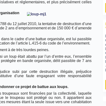
gislatives et réglementaires, et plus précisément celles
ganisation
788 du 12 juillet 2010, la tentative de destruction d’une
e de 2 ans d’emprisonnement et de 150 000 € d’amende
s dans le cadre d’une battue organisée, est lui passible
tion de l’article L.415-6 du code de l’environnement.
ent à de très lourdes peines.
i un loup était abattu par l’un d’entre eux, l’ensemble
s protégée en bande organisée, délit passible de 7 ans
dice subi par cette destruction illégale, préjudice
nstitutive d’une faute engageant votre responsabilité
nner ce projet de battue aux loups.
roupeaux sont financées par la collectivité, laquelle
e le troupeau soit protégé ou non. Il appartient aux
ces mesures étant la seule issue vers une cohabitation