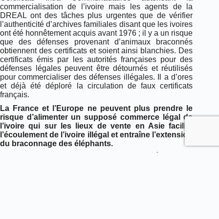
commercialisation de l’ivoire mais les agents de la
DREAL ont des tâches plus urgentes que de vérifier
l’authenticité d’archives familiales disant que les ivoires
ont été honnêtement acquis avant 1976 ; il y a un risque
que des défenses provenant d’animaux braconnés
obtiennent des certificats et soient ainsi blanchies. Des
certificats émis par les autorités françaises pour des
défenses légales peuvent être détournés et réutilisés
pour commercialiser des défenses illégales. Il a d’ores
et déjà été déploré la circulation de faux certificats
français.
La France et l’Europe ne peuvent plus prendre le
risque d’alimenter un supposé commerce légal de
l’ivoire qui sur les lieux de vente en Asie facilite
l’écoulement de l’ivoire illégal et entraîne l’extension
du braconnage des éléphants.
Voir le courrier adressé à la ministre de l’Écologie.
Les signataires :
Amboseli Trust for Elephant
, Dr. Cynthia Moss,
Kenya,
Animal Defenders International
, Jan Creamer,
Royaume-Uni,
ASPAS
(Association pour la Protection
des Animaux Sauvages), Marc Giraud, France,
Animal