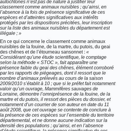
autochtones n’est pas de nature à justifier leur
classement comme animaux nuisibles ; qu’ainsi, en
l’absence à la fois de présence signiﬁcative de ces
espèces et d’atteintes significatives aux intérêts
protégés par les dispositions précitées, leur inscription
sur la liste des animaux nuisibles du département est
illégale ; »
En ce qui concerne le classement comme animaux
nuisibles de la fouine, de la martre, du putois, du geai
des chênes et de l’étourneau sansonnet :
«
Considérant qu’une étude scientifique, le comptage
selon la méthode « STOC », fait apparaître une
présence faible du geai des chênes, élément corroboré
par les rapports de piégeages, dont il ressort que le
nombre d’animaux prélevés au cours de la saison
2009/2010 s’établit à 10 ; que si le préfet fait notamment
valoir qu’un ouvrage, Mammifères sauvages de
Lorraine, démontre l’omniprésence de la fouine, de la
martre et du putois, il ressort des pièces du dossier, et
notamment d’un courrier de son auteur en date du 11
août 2008, que cet ouvrage se contente de conclure à
la présence de ces espèces sur l’ensemble du territoire
départemental, et ne donne aucune indication sur la
densité des populations ; qu’ainsi, et en l’absence
d’étude scientifique, la présence significative de ces