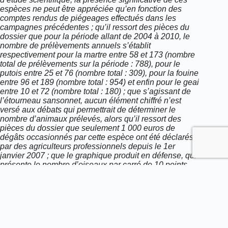
espèces ne peut être appréciée qu’en fonction des
comptes rendus de piégeages effectués dans les
campagnes précédentes ; qu’il ressort des pièces du
dossier que pour la période allant de 2004 à 2010, le
nombre de prélèvements annuels s’établit
respectivement pour la martre entre 58 et 173 (nombre
total de prélèvements sur la période : 788), pour le
putois entre 25 et 76 (nombre total : 309), pour la fouine
entre 96 et 189 (nombre total : 954) et enfin pour le geai
entre 10 et 72 (nombre total : 180) ; que s’agissant de
l’étourneau sansonnet, aucun élément chiffré n’est
versé aux débats qui permettrait de déterminer le
nombre d’animaux prélevés, alors qu’il ressort des
pièces du dossier que seulement 1 000 euros de
dégâts occasionnés par cette espèce ont été déclarés
par des agriculteurs professionnels depuis le 1er
janvier 2007 ; que le graphique produit en défense, qui
présente le nombre d’oiseaux par carré de 10 points
n’est pas exploitable et ne permet pas d’apprécier la
densité des populations de cette espèce ; qu’ainsi, et
nonobstant les périmètres limités des piégeages, ces
cinq espèces ne peuvent être regardées comme
répandue de façon significative dans le département ;
qu’ayant en outre été à l’origine de dégâts auprès