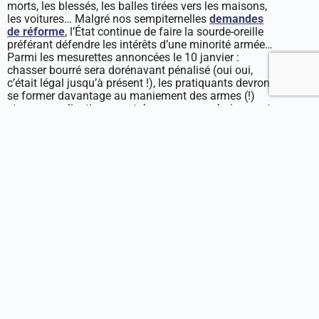
morts, les blessés, les balles tirées vers les maisons,
les voitures… Malgré nos sempiternelles
demandes
de réforme
, l’État continue de faire la sourde-oreille
préférant défendre les intérêts d’une minorité armée…
Parmi les mesurettes annoncées le 10 janvier :
chasser bourré sera dorénavant pénalisé (oui oui,
c’était légal jusqu’à présent !), les pratiquants devront
se former davantage au maniement des armes (!)
et… une application smartphone sera prochainement
développée pour que les chasseurs signalent au
reste de la population les zones à éviter s’ils ne
veulent pas se risquer à prendre une balle…
Avec un collectif d’associations, l’ASPAS a vivement
réagi
dans un communiqué
contre ce gadget qui
nous paraît aussi inutile que dangereux : il n’y a pas
de réseau dans de nombreuses zones de chasse
; seules les forêts domaniales sont concernées, soit
25% des forêts françaises ; l’appli ne sera obligatoire
que pour les battues, et elle donnerait une fausse
impression de sécurité aux promeneurs… Surtout, elle
donnerait bonne conscience aux chasseurs qui se
sentiraient libérés de toute contrainte et
responsabilité : en cas d’accident qui serait fautif, le
promeneur ou le chasseur ?!