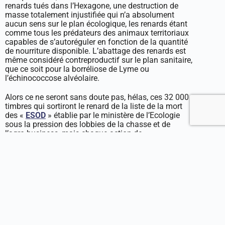
renards tués dans l’Hexagone, une destruction de
masse totalement injustifiée qui n’a absolument
aucun sens sur le plan écologique, les renards étant
comme tous les prédateurs des animaux territoriaux
capables de s’autoréguler en fonction de la quantité
de nourriture disponible. L’abattage des renards est
même considéré contreproductif sur le plan sanitaire,
que ce soit pour la borréliose de Lyme ou
l’échinococcose alvéolaire.
Alors ce ne seront sans doute pas, hélas, ces 32 000
timbres qui sortiront le renard de la liste de la mort
des «
ESOD
» établie par le ministère de l’Ecologie
sous la pression des lobbies de la chasse et de
l’agro-business, mais chaque action de
sensibilisation menée pour réhabiliter cet animal si
emblématique de notre bestiaire local est bonne à
prendre, et à relayer !
L’ASPAS agit pour les renards
Kits pédagogiques, expositions, brochures,
accompagnement des mairies… L’ASPAS plaide
depuis de nombreuses années pour la cause des