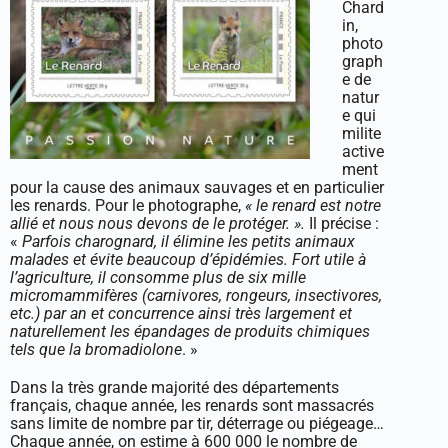
Chard
in,
photo
graph
e de
natur
e qui
milite
active
ment
pour la cause des animaux sauvages et en particulier
les renards. Pour le photographe,
« le renard est notre
allié et nous nous devons de le protéger. ».
Il précise :
«
Parfois charognard, il élimine les petits animaux
malades et évite beaucoup d’épidémies. Fort utile à
l’agriculture, il consomme plus de six mille
micromammifères (carnivores, rongeurs, insectivores,
etc.) par an et concurrence ainsi très largement et
naturellement les épandages de produits chimiques
tels que la bromadiolone
. »
Dans la très grande majorité des départements
français, chaque année, les renards sont massacrés
sans limite de nombre par tir, déterrage ou piégeage…
Chaque année, on estime à 600 000 le nombre de