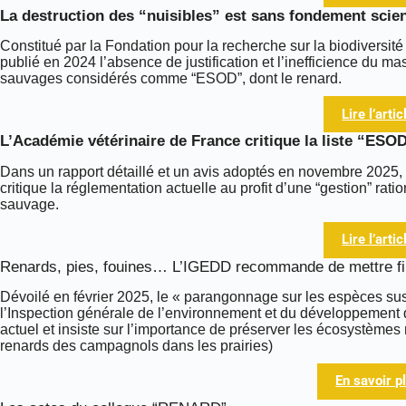
La destruction des “nuisibles” est sans fondement scien
Constitué par la Fondation pour la recherche sur la biodiversi
publié en 2024 l’absence de justification et l’inefficience du 
sauvages considérés comme “ESOD”, dont le renard.
Lire l’artic
L’Académie vétérinaire de France critique la liste “ESO
Dans un rapport détaillé et un avis adoptés en novembre 2025,
critique la réglementation actuelle au profit d’une “gestion” ra
sauvage.
Lire l’artic
Renards, pies, fouines… L’IGEDD recommande de mettre fin
Dévoilé en février 2025, le « parangonnage sur les espèces sus
l’Inspection générale de l’environnement et du développement 
actuel et insiste sur l’importance de préserver les écosystèmes n
renards des campagnols dans les prairies)
En savoir p