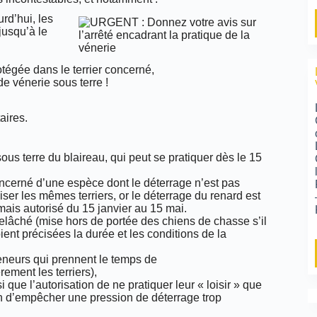
rd’hui, les
jusqu’à le
tégée dans le terrier concerné,
de vénerie sous terre !
aires.
us terre du blaireau, qui peut se pratiquer dès le 15
concerné d’une espèce dont le déterrage n’est pas
iser les mêmes terriers, or le déterrage du renard est
amais autorisé du 15 janvier au 15 mai.
relâché (mise hors de portée des chiens de chasse s’il
ent précisées la durée et les conditions de la
 veneurs qui prennent le temps de
rement les terriers),
que l’autorisation de ne pratiquer leur « loisir » que
fin d’empêcher une pression de déterrage trop