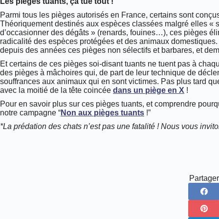
Les pièges tuants, ça tue tout !
Parmi tous les pièges autorisés en France, certains sont conçu
Théoriquement destinés aux espèces classées malgré elles « s
d’occasionner des dégâts » (renards, fouines…), ces pièges é
radicalité des espèces protégées et des animaux domestique
depuis des années ces pièges non sélectifs et barbares, et demand
Et certains de ces pièges soi-disant tuants ne tuent pas à chaq
des pièges à mâchoires qui, de part de leur technique de décle
souffrances aux animaux qui en sont victimes. Pas plus tard que
avec la moitié de la tête coincée
dans un piège en X
!
Pour en savoir plus sur ces pièges tuants, et comprendre pourquoi
notre campagne “
Non aux pièges tuants
!”
*La prédation des chats n’est pas une fatalité ! Nous vous invito
Partager