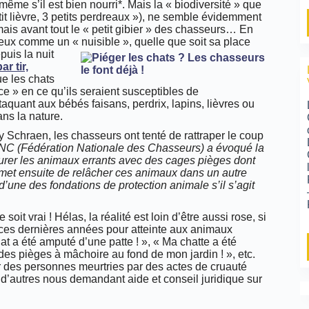
même s’il est bien nourri*. Mais la « biodiversité » que
tit lièvre, 3 petits perdreaux »), ne semble évidemment
ais avant tout le « petit gibier » des chasseurs… En
 eux comme un « nuisible », quelle que soit sa place
puis la nuit
ar tir,
e les chats
ce » en ce qu’ils seraient susceptibles de
aquant aux bébés faisans, perdrix, lapins, lièvres ou
ns la nature.
y Schraen, les chasseurs ont tenté de rattraper le coup
 FNC (Fédération Nationale des Chasseurs) a évoqué la
pturer les animaux errants avec des cages pièges dont
ermet ensuite de relâcher ces animaux dans un autre
d’une des fondations de protection animale s’il s’agit
it vrai ! Hélas, la réalité est loin d’être aussi rose, si
ces dernières années pour atteinte aux animaux
a été amputé d’une patte ! », « Ma chatte a été
des pièges à mâchoire au fond de mon jardin ! », etc.
r des personnes meurtries par des actes de cruauté
 d’autres nous demandant aide et conseil juridique sur