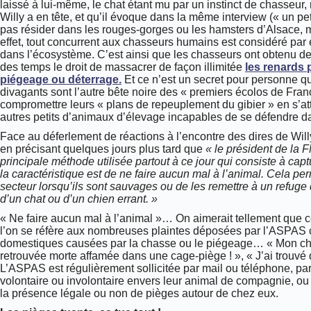
laissé à lui-même, le chat étant mu par un instinct de chasseur, 
Willy a en tête, et qu’il évoque dans la même interview (« un pe
pas résider dans les rouges-gorges ou les hamsters d’Alsace, m
effet, tout concurrent aux chasseurs humains est considéré par
dans l’écosystème.
C’est ainsi que les chasseurs ont obtenu de
des temps le droit de massacrer de façon illimitée
les renards p
piégeage ou déterrage.
Et ce n’est un secret pour personne qu
divagants sont l’autre bête noire des « premiers écolos de Fran
compromettre leurs « plans de repeuplement du gibier » en s’att
autres petits d’animaux d’élevage incapables de se défendre da
Face au déferlement de réactions à l’encontre des dires de Will
en précisant quelques jours plus tard que
« le président de la
principale méthode utilisée partout à ce jour qui consiste à ca
la caractéristique est de ne faire aucun mal à l’animal. Cela p
secteur lorsqu’ils sont sauvages ou de les remettre à un refuge 
d’un chat ou d’un chien errant. »
« Ne faire aucun mal à l’animal »… On aimerait tellement que ce so
l’on se réfère aux nombreuses plaintes déposées par l’ASPAS 
domestiques causées par la chasse ou le piégeage… « Mon chat 
retrouvée morte affamée dans une cage-piège ! », « J’ai trouvé 
L’ASPAS est régulièrement sollicitée par mail ou téléphone, pa
volontaire ou involontaire envers leur animal de compagnie, ou
la présence légale ou non de pièges autour de chez eux.