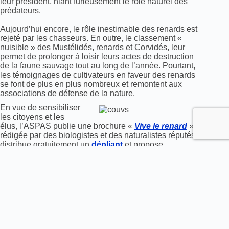
leur président, niant furieusement le rôle naturel des
prédateurs.
Aujourd’hui encore, le rôle inestimable des renards est
rejeté par les chasseurs. En outre, le classement «
nuisible » des Mustélidés, renards et Corvidés, leur
permet de prolonger à loisir leurs actes de destruction
de la faune sauvage tout au long de l’année. Pourtant,
les témoignages de cultivateurs en faveur des renards
se font de plus en plus nombreux et remontent aux
associations de défense de la nature.
En vue de sensibiliser
les citoyens et les
élus, l’ASPAS publie une brochure «
Vive le renard
»,
rédigée par des biologistes et des naturalistes réputés,
distribue gratuitement un
dépliant
et propose
une
exposition
pour le grand public. Une
pétition
est
également en ligne pour faire entendre la voix du
renard et de la raison.
Brochure disponible pour les journalistes qui en
feraient la demande.
Contacts presse :