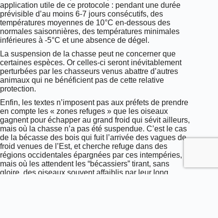
application utile de ce protocole : pendant une durée
prévisible d’au moins 6-7 jours consécutifs, des
températures moyennes de 10°C en-dessous des
normales saisonnières, des températures minimales
inférieures à -5°C et une absence de dégel.
La suspension de la chasse peut ne concerner que
certaines espèces. Or celles-ci seront inévitablement
perturbées par les chasseurs venus abattre d’autres
animaux qui ne bénéficient pas de cette relative
protection.
Enfin, les textes n’imposent pas aux préfets de prendre
en compte les « zones refuges » que les oiseaux
gagnent pour échapper au grand froid qui sévit ailleurs,
mais où la chasse n’a pas été suspendue. C’est le cas
de la bécasse des bois qui fuit l’arrivée des vagues de
froid venues de l’Est, et cherche refuge dans des
régions occidentales épargnées par ces intempéries,
mais où les attendent les “bécassiers” tirant, sans
gloire, des oiseaux souvent affaiblis par leur long
voyage.
Toutes vos questions