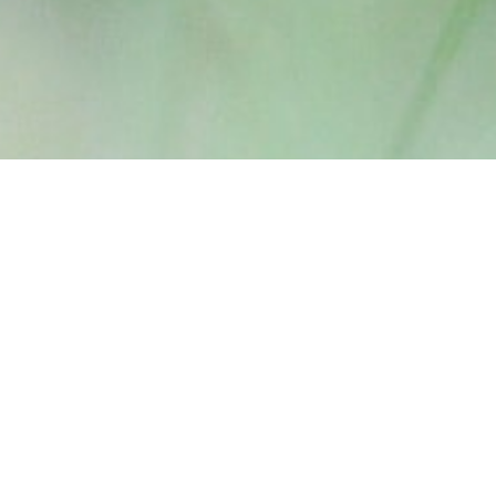
Abus de la chasse
Amphibiens
ASPAS
Blaireau
Dangers pour la faune sauvage