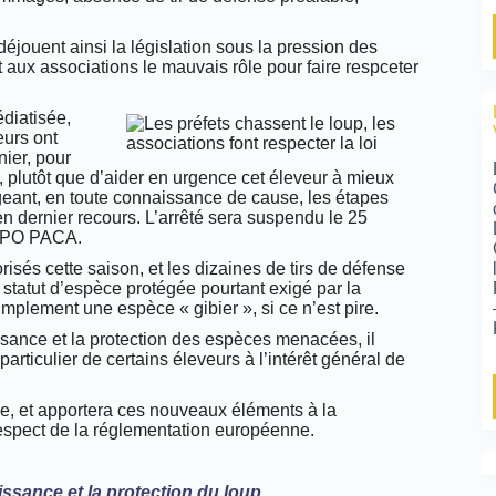
 déjouent ainsi la législation sous la pression des
nt aux associations le mauvais rôle pour faire respceter
édiatisée,
eurs ont
ier, pour
, plutôt que d’aider en urgence cet éleveur à mieux
igeant, en toute connaissance de cause, les étapes
en dernier recours. L’arrêté sera suspendu le 25
 LPO PACA.
risés cette saison, et les dizaines de tirs de défense
u statut d’espèce protégée pourtant exigé par la
mplement une espèce « gibier », si ce n’est pire.
ssance et la protection des espèces menacées, il
t particulier de certains éleveurs à l’intérêt général de
e, et apportera ces nouveaux éléments à la
espect de la réglementation européenne.
sance et la protection du loup