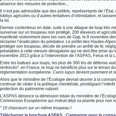
absence des mesures de protection…
Il n’est pas admissible que des préfets, représentants de l’État,
lobbys agricoles ou d’autres tentatives d’intimidation, et laisse
la loi.
Dernier contentieux en date, suite à une attaque de loup très m
survenue sur un troupeau non protégé, 200 éleveurs et agricult
manifesté violemment dans les rues de Gap, le 8 novembre dern
réclamer l’éradication du prédateur. Le préfet des Hautes-Alpes
protéger son troupeau, décide de prendre un arrêté de tir, négl
préalables à cette mesure dérogatoire qui ne doit être prise qu’
novembre 2013 grâce à l’intervention de l’ASPAS, Ferus et la
Entre les battues aux loups, les plus de 300 tirs de défense auto
renforcés*, en France, le loup ne bénéficie plus sur le terrain d
réglementation européenne.
Canis lupus
devient purement et si
Alors que le ministère de l’Écologie devrait œuvrer à la connai
continue de céder à la politique clientéliste, privilégiant l’intérê
protection du patrimoine naturel.
L’ASPAS dénonce la démission totale du ministère de l’Écologi
Commission Européenne qui instruit déjà sa plainte pour non r
* 10 chasseurs sur un même troupeau !
Télécharger la brochure ASPAS :
Campagne pour la connais