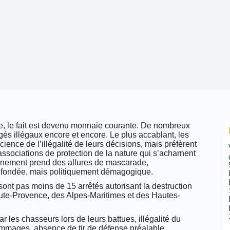
ète, le fait est devenu monnaie courante. De nombreux
jugés illégaux encore et encore. Le plus accablant, les
ience de l’illégalité de leurs décisions, mais préfèrent
associations de protection de la nature qui s’acharnent
ernement prend des allures de mascarade,
 infondée, mais politiquement démagogique.
ont pas moins de 15 arrêtés autorisant la destruction
aute-Provence, des Alpes-Maritimes et des Hautes-
r les chasseurs lors de leurs battues, illégalité du
mmages, absence de tir de défense préalable,