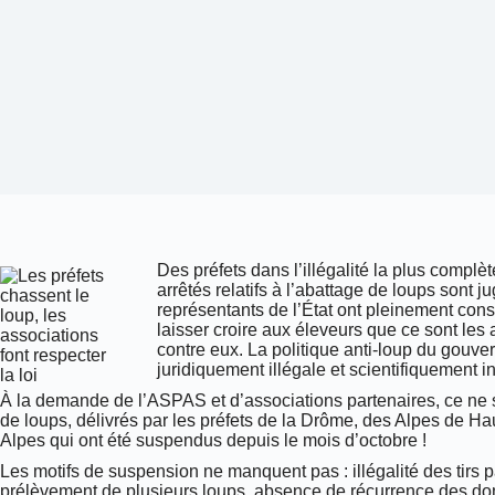
Des préfets dans l’illégalité la plus compl
arrêtés relatifs à l’abattage de loups sont 
représentants de l’État ont pleinement consc
laisser croire aux éleveurs que ce sont les 
contre eux.
La politique anti-loup du gouv
juridiquement illégale et scientifiquement
À la demande de l’ASPAS et d’associations partenaires, ce ne s
de loups, délivrés par les préfets de la Drôme, des Alpes de H
Alpes qui ont été suspendus depuis le mois d’octobre !
Les motifs de suspension ne manquent pas : illégalité des tirs pa
prélèvement de plusieurs loups, absence de récurrence des do