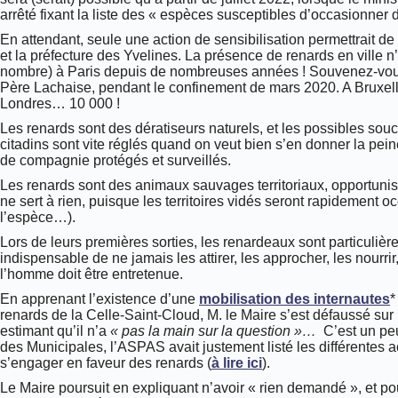
arrêté fixant la liste des « espèces susceptibles d’occasionne
En attendant, seule une action de sensibilisation permettrait de
et la préfecture des Yvelines. La présence de renards en ville n’
nombre) à Paris depuis de nombreuses années ! Souvenez-vous de
Père Lachaise, pendant le confinement de mars 2020. A Bruxelle
Londres… 10 000 !
Les renards sont des dératiseurs naturels, et les possibles souc
citadins sont vite réglés quand on veut bien s’en donner la pei
de compagnie protégés et surveillés.
Les renards sont des animaux sauvages territoriaux, opportunist
ne sert à rien, puisque les territoires vidés seront rapidement 
l’espèce…).
Lors de leurs premières sorties, les renardeaux sont particulièr
indispensable de ne jamais les attirer, les approcher, les nourrir
l’homme doit être entretenue.
En apprenant l’existence d’une
mobilisation des internautes
*
renards de la Celle-Saint-Cloud, M. le Maire s’est défaussé sur 
estimant qu’il n’a
« pas la main sur la question »…
C’est un peu 
des Municipales, l’ASPAS avait justement listé les différentes a
s’engager en faveur des renards (
à lire ici
).
Le Maire poursuit en expliquant n’avoir « rien demandé », et pou