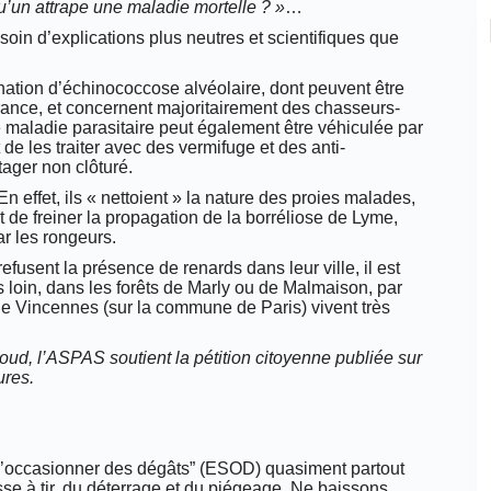
qu’un attrape une maladie mortelle ? »
…
esoin d’explications plus neutres et scientifiques que
ation d’échinococcose alvéolaire, dont peuvent être
France, et concernent majoritairement des chasseurs-
e maladie parasitaire peut également être véhiculée par
t de les traiter avec des vermifuge et des anti-
tager non clôturé.
n effet, ils « nettoient » la nature des proies malades,
 de freiner la propagation de la borréliose de Lyme,
ar les rongeurs.
efusent la présence de renards dans leur ville, il est
s loin, dans les forêts de Marly ou de Malmaison, par
de Vincennes (sur la commune de Paris) vivent très
ud, l’ASPAS soutient la pétition citoyenne publiée sur
ures.
 d’occasionner des dégâts” (ESOD) quasiment partout
hasse à tir, du déterrage et du piégeage. Ne baissons