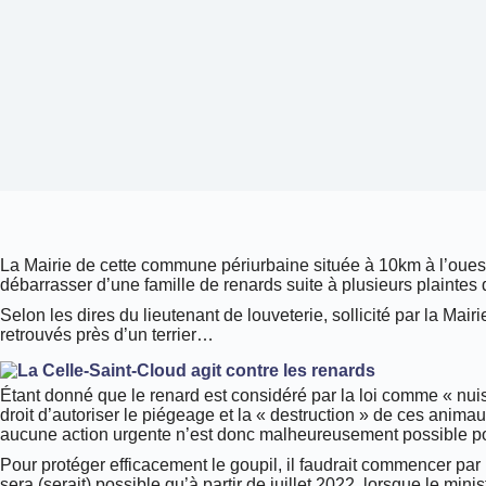
La Mairie de cette commune périurbaine située à 10km à l’oues
débarrasser d’une famille de renards suite à plusieurs plaintes 
Selon les dires du lieutenant de louveterie, sollicité par la Mair
retrouvés près d’un terrier…
Étant donné que le renard est considéré par la loi comme « nuisib
droit d’autoriser le piégeage et la « destruction » de ces animau
aucune action urgente n’est donc malheureusement possible po
Pour protéger efficacement le goupil, il faudrait commencer par le 
sera (serait) possible qu’à partir de juillet 2022, lorsque le min