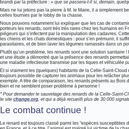
brandi par la préfecture :
« que se passera-t-il si, demain, quel
Mais ne lui jetons pas la pierre à M. le Maire, il a simplement b
celles fournies par le lobby de la chasse.
Nous pouvons notamment lui expliquer que les cas de contamin
porteurs les renards, sont très très rares chez les humains en 
piégeurs qui s’infectent par la manipulation des cadavres. Cett
les chiens et les chats domestiques : pour s’en prémunir, il suffi
parasitaires, et de bien laver les légumes ramassés dans un po
Plutôt qu’un problème, les renards sont une solution sanitaire ! E
et une étude a démontré que la présence des renards permettait
une maladie infectieuse transmise par les tiques et véhiculée p
Et si vraiment les (quelques) habitants de la Celle-Saint-Cloud r
toujours possible de capturer les animaux pour les relâcher plu
exemple. A titre de comparaison, les renards présents au Bois 
bien et ne semblent poser problème à personne !
* Pour demander le sauvetage des renards de la Celle-Saint-Clo
le site
change.org
, et qui a déjà recueilli plus de 30 000 signat
Le combat continue !
Le renard est toujours classé parmi les “espèces susceptibles
en France, et à ce titre, l’animal est malgré lui victime de la c