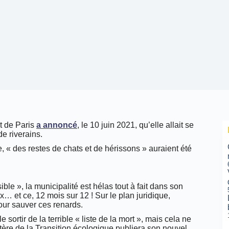
t de Paris
a annoncé
, le 10 juin 2021, qu’elle allait se
de riverains.
ie, « des restes de chats et de hérissons » auraient été
le », la municipalité est hélas tout à fait dans son
x… et ce, 12 mois sur 12 ! Sur le plan juridique,
ur sauver ces renards.
sortir de la terrible « liste de la mort », mais cela ne
istère de la Transition écologique publiera son nouvel