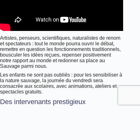
Artistes, penseurs, scientifiques, naturalistes de renom
et spectateurs : tout le monde pourra ouvrir le débat,
remettre en question les fonctionnements traditionnels,
bousculer les idées reçues, repenser positivement
notre rapport au monde et redonner sa place au
Sauvage parmi nous.
Les enfants ne sont pas oubliés : pour les sensibiliser à
la nature sauvage, la journée du vendredi sera
consacrée aux scolaires, avec animations, ateliers et
spectacles gratuits.
Des intervenants prestigieux
Jacques Perrin (réalisateur), Vinciane Despret
(philosophe), Francis Hallé (botaniste), François
Sarano (océanographe), Gilbert Cochet (naturaliste),
Rémy Marion (spécialiste des ours polaires), Sébastien
Blache (ornithologue), Mélodie Fontaine (humoriste),