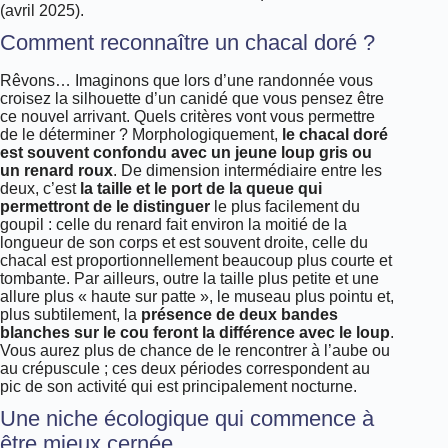
(avril 2025).
Comment reconnaître un chacal doré ?
Rêvons… Imaginons que lors d’une randonnée vous
croisez la silhouette d’un canidé que vous pensez être
ce nouvel arrivant. Quels critères vont vous permettre
de le déterminer ? Morphologiquement,
le chacal doré
est souvent confondu avec un jeune loup gris ou
un renard roux
. De dimension intermédiaire entre les
deux, c’est
la taille et le port de la queue qui
permettront de le distinguer
le plus facilement du
goupil : celle du renard fait environ la moitié de la
longueur de son corps et est souvent droite, celle du
chacal est proportionnellement beaucoup plus courte et
tombante. Par ailleurs, outre la taille plus petite et une
allure plus « haute sur patte », le museau plus pointu et,
plus subtilement, la
présence de deux bandes
blanches sur le cou feront la différence avec le loup
.
Vous aurez plus de chance de le rencontrer à l’aube ou
au crépuscule ; ces deux périodes correspondent au
pic de son activité qui est principalement nocturne.
Une niche écologique qui commence à
être mieux cernée