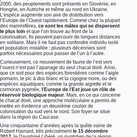
2000, des peuplements sont présents en Slovénie, en
Hongrie, en Autriche et même au nord en Ukraine.
L’espèce augmente son aire de distribution vers
l’Europe de l’Ouest rapidement. Comme chez la plupart
des mammifères,
ce sont les mâles qui se dispersent
le plus loin
et que l’on trouve au front de la
colonisation. Ils peuvent parcourir de longues distances
en solitaire. Mais il ne faut pas confondre individu isolé
et population installée : plusieurs décennies sont
parfois nécessaires pour passer de l’un à l’autre.
Curieusement, ce mouvement de faune de l’est vers
l’ouest n’est pas l’apanage du seul chacal doré. Ainsi,
que ce soit pour des espèces forestières comme l’aigle
pomarin, le pic à dos blanc et la cigogne noire, ou des
espèces aquatiques, comme la grande aigrette et le
cormoran pygmée,
l’Europe de l’Est joue un rôle de
réservoir biologique majeur
. Mais, en ce qui concerne
le chacal doré, une approche moléculaire a permis de
mettre en évidence un deuxième couloir de
colonisation du sud vers le nord. Son foyer se situe
dans la région du Caucase.
Une cinquantaine d’années après la quête vaine de
Robert Hainard, très précisément
le 15 décembre
2017
, le
Dauphiné Libéré,
un quotidien de la région