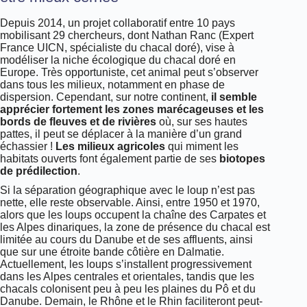
Depuis 2014, un projet collaboratif entre 10 pays
mobilisant 29 chercheurs, dont Nathan Ranc (Expert
France UICN, spécialiste du chacal doré), vise à
modéliser la niche écologique du chacal doré en
Europe. Très opportuniste, cet animal peut s’observer
dans tous les milieux, notamment en phase de
dispersion. Cependant, sur notre continent,
il semble
apprécier fortement les zones marécageuses et les
bords de fleuves et de rivières
où, sur ses hautes
pattes, il peut se déplacer à la manière d’un grand
échassier !
Les milieux agricoles
qui miment les
habitats ouverts font également partie de ses
biotopes
de prédilection
.
Si la séparation géographique avec le loup n’est pas
nette, elle reste observable. Ainsi, entre 1950 et 1970,
alors que les loups occupent la chaîne des Carpates et
les Alpes dinariques, la zone de présence du chacal est
limitée au cours du Danube et de ses affluents, ainsi
que sur une étroite bande côtière en Dalmatie.
Actuellement, les loups s’installent progressivement
dans les Alpes centrales et orientales, tandis que les
chacals colonisent peu à peu les plaines du Pô et du
Danube. Demain, le Rhône et le Rhin faciliteront peut-