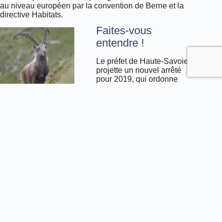
au niveau européen par la convention de Berne et la
directive Habitats.
Faites-vous
entendre !
Le préfet de Haute-Savoie
projette un nouvel arrêté
pour 2019, qui ordonne
notamment
« le
prélèvement de bouquetins
présents sur les secteurs
Grand Bargy, Petit Bargy et Jalouvre Peyre (…) pour
prévenir les dommages à l’élevage et aux filières
agricoles de montagne »
. Présenté à la consultation
publique
jusqu’au 28 avril inclus,
cet arrêté permettrait
la mise à mort de près de 100 bouquetins, dont certains
sont potentiellement sains. C’est inacceptable !
Mobilisez-vous dès aujourd’hui en répondant à la
consultation :
par mail : ddt-consultations-publiques@haute-
savoie.gouv.fr
par courrier postal : Direction départementale des