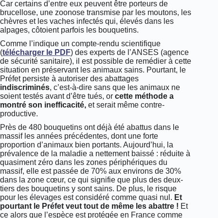
Car certains d’entre eux peuvent être porteurs de
brucellose, une zoonose transmise par les moutons, les
chèvres et les vaches infectés qui, élevés dans les
alpages, côtoient parfois les bouquetins.
Comme l’indique un compte-rendu scientifique
(
télécharger le PDF
) des experts de l’ANSES (agence
de sécurité sanitaire), il est possible de remédier à cette
situation en préservant les animaux sains. Pourtant, le
Préfet persiste à autoriser des abattages
indiscriminés
, c’est-à-dire sans que les animaux ne
soient testés avant d’être tués, or
cette méthode a
montré son inefficacité,
et serait même contre-
productive.
Près de 480 bouquetins ont déjà été abattus dans le
massif les années précédentes, dont une forte
proportion d’animaux bien portants. Aujourd’hui, la
prévalence de la maladie a nettement baissé : réduite à
quasiment zéro dans les zones périphériques du
massif, elle est passée de 70% aux environs de 30%
dans la zone cœur, ce qui signifie que plus des deux-
tiers des bouquetins y sont sains. De plus, le risque
pour les élevages est considéré comme quasi nul.
Et
pourtant le Préfet veut tout de même les abattre !
Et
ce alors que l’espèce est protégée en France comme