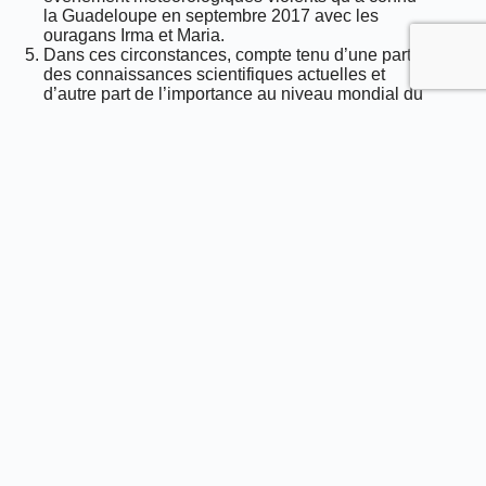
la Guadeloupe en septembre 2017 avec les
ouragans Irma et Maria.
Dans ces circonstances, compte tenu d’une part
des connaissances scientifiques actuelles et
d’autre part de l’importance au niveau mondial du
rôle de la zone de peuplement de Basse Terre
pour la conservation de ces espèces, la chasse
du pigeon à couronne blanche et de la grive à
pieds jaunes en Guadeloupe et à Saint-Martin
apparaît susceptible de menacer gravement le
maintien de l’espèce sur ces territoires. Par suite,
en autorisant cette chasse dans ces conditions le
préfet de la Guadeloupe, représentant de l’État à
Saint-Martin, a commis une erreur manifeste
d’appréciation dans l’application du principe de
précaution résultant de l’article 5 de la Charte de
l’environnement et de l’article L. 110-1 du code de
l’environnement.
Il résulte de ce qui précède, sans qu’il soit besoin
d’examiner les autres moyens de la requête, que
les associations requérantes sont fondées à
demander l’annulation des arrêtés attaqués en
tant qu’ils autorisent la chasse à tir du pigeon à
couronne blanche et de la grive à pieds jaunes en
Guadeloupe et à Saint-Martin et la chasse du