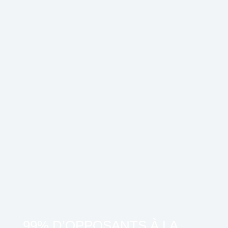
99% D’OPPOSANTS À LA