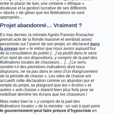
entre le plaisir de tuer, une certaine « éthique »
douteuse et la gestion lucrative de ses différents
« stocks » de gibier que les fédérations se sont
appropriés…
Projet abandonné… Vraiment ?
En mai dernier, la ministre Agnès Pannier-Runacher
prenait acte de la fronde massive et semblait assez
pessimiste sur l’avenir de son projet, en déclarant
dans
la presse
que «
le retour que nous avons aujourd’hui
de la consultation du public […] va plutôt dans le sens
d’un rejet de ces dispositions, y compris de la part des
fédérations locales de chasseurs… […] Le sens,
semble-t-il des premières indications dont nous
disposons, ne va pas dans le sens d’un élargissement
de la période de chasse
». Les sites de chasse ont
accueilli cette déclaration comme un abandon pur et
simple du projet, se plaignant que les « écolos » et
autres « anti-chasse » étaient bien plus forts pour se
mobiliser derrière les écrans que les chasseurs !
Mais notez bien le
« y compris de la part des
fédérations locales »
de la ministre : on sait à quel point
le gouvernement peut faire preuve d’hypocrisie
en