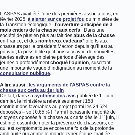
L’ASPAS avait été l’une des premières associations, en
février 2025,
à alerter sur ce projet fou
du ministère de
la Transition écologique :
l’ouverture anticipée de 3
mois entiers de la chasse aux cerfs
! Dans une
société de plus en plus au fait des
abus de la chasse
en France, et des
nombreux cadeaux*
offerts aux
chasseurs par le président Macron depuis qu’il est au
pouvoir, la possibilité qu’il puisse y avoir de nouvelles
tueries estivales en pleine période d’élevage des
jeunes a profondément
choqué l’opinion
, suscitant
une importante vague d’indignation au moment de la
consultation publique
.
A lire aussi :
les arguments de l’ASPAS contre la
chasse aux cerfs au 1er juin
De fait, dans sa
synthèse des avis
publiée le 11 juin
dernier, le ministère a relevé seulement 158
contributions favorables au projet parmi les 24 624
déposées – soit 0,65 % ! Parmi l’écrasante majorité de
er
citoyens opposés à la chasse aux cerfs dès le 1
juin, il
est intéressant de noter la présence de chasseurs, ce
qui est symptomatique encore une fois de la profonde
ambiguïté qui anime le monde cynégétique, tiraillée