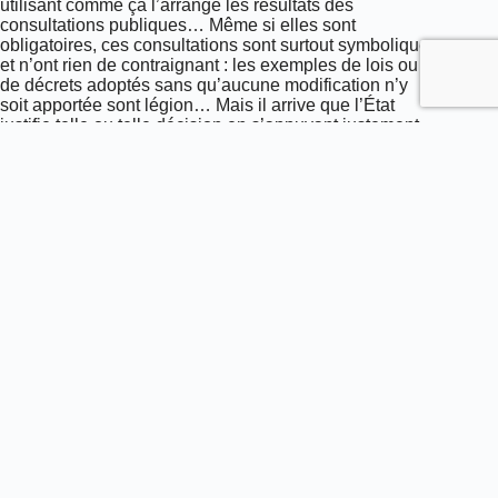
utilisant comme ça l’arrange les résultats des
consultations publiques… Même si elles sont
obligatoires, ces consultations sont surtout symboliques
et n’ont rien de contraignant : les exemples de lois ou
de décrets adoptés sans qu’aucune modification n’y
soit apportée sont légion… Mais il arrive que l’État
justifie telle ou telle décision en s’appuyant justement
sur ces consultations**. Pour le dire autrement :
toutes
les voix sont importantes, mais certaines semblent
être plus importantes que d’autres…
Car une chose est sûre : le
lobby national de la
chasse
représenté par la FNC, même s’il s’effrite à
mesure que le nombre de chasseurs diminue d’année
en année, demeure hélas
toujours aussi puissant
.
Même avec un rejet sans appel de la chasse aux cerfs
er
au 1
juin, on n’est pas à l’abri que le décret paraisse
tel quel. Ou que le gouvernement tire prochainement
une nouvelle surprise de son chapeau…
L’ASPAS surveille la situation de près et se prépare
à toute éventualité !
* Division du prix du permis national de chasse par 2,
prolongation de la chasse aux sangliers en mars puis
en avril et mai, vente de cartouches dans les bureaux