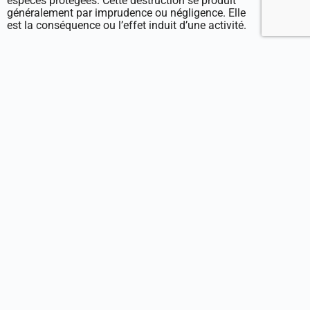
espèces protégées. Cette destruction se produit
généralement par imprudence ou négligence. Elle
est la conséquence ou l’effet induit d’une activité.
Cet article remet en cause en cause un texte vieux de
35 ans (Code rural art 215-1, version du 4/11/1989)
qui consacre la première condamnation pour
destruction d’espèces protégées.
Nos associations ont
lancé une pétition
dénonçant l’impunité future qui sera accordée en cas
de destruction des êtres vivants appartenant à des
espèces protégées qui compte déjà 30 000
signatures.
Associations signataires : Animal Cross, AJAS,
Alsace nature, APRAD, ASPA Vosges , ASPAS,
Association Stéphane Lamart, Aves, Bretagne
vivante, C’est assez, Collectif animalier 06, Comité
écoloqie ariégeois, Crow life, Education Ethique
Animale, Etats sauvages, Ferus, FIEP, FNE65, FRANE,
Groupe mammologique breton, Humanité et
Biodiversité, Kermit, Libre forêt, Mille Traces, Noé,
Oiseaux Nature , One voice, Pays de l’Ours-Adet ,
Perche nature, Pole grands prédateurs, Sea shepherd