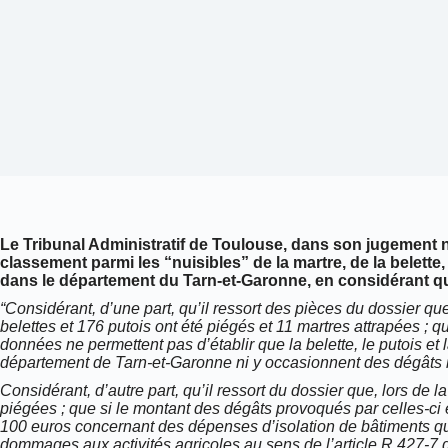
Le Tribunal Administratif de Toulouse, dans son jugement 
classement parmi les “nuisibles” de la martre, de la belette
dans le département du Tarn-et-Garonne, en considérant qu
“Considérant, d’une part, qu’il ressort des pièces du dossier q
belettes et 176 putois ont été piégés et 11 martres attrapées ;
données ne permettent pas d’établir que la belette, le putois et
département de Tarn-et-Garonne ni y occasionnent des dégâts i
Considérant, d’autre part, qu’il ressort du dossier que, lors de
piégées ; que si le montant des dégâts provoqués par celles-ci es
100 euros concernant des dépenses d’isolation de bâtiments q
dommages aux activités agricoles au sens de l’article R.427-7