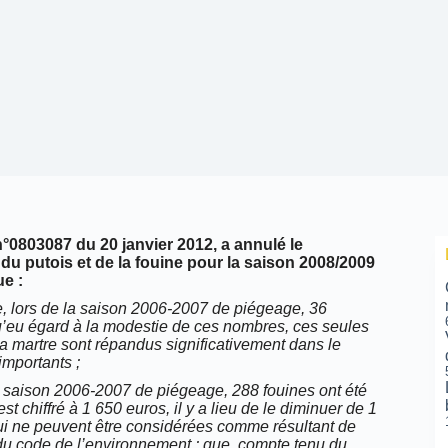
n°0803087 du 20 janvier 2012,
a annulé
le
, du putois et de la fouine pour la saison 2008/2009
e :
ue, lors de la saison 2006-2007 de piégeage, 36
 qu’eu égard à la modestie de ces nombres, ces seules
 la martre sont répandus significativement dans le
mportants ;
 la saison 2006-2007 de piégeage, 288 fouines ont été
t chiffré à 1 650 euros, il y a lieu de le diminuer de 1
ui ne peuvent être considérées comme résultant de
 du code de l’environnement ; que, compte tenu du