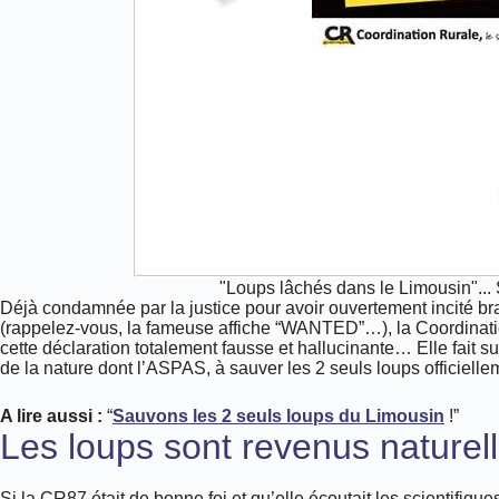
"Loups lâchés dans le Limousin"... 
Déjà condamnée par la justice pour avoir ouvertement incité b
(rappelez-vous, la fameuse affiche “WANTED”…), la Coordinatio
cette déclaration totalement fausse et hallucinante… Elle fait su
de la nature dont l’ASPAS, à sauver les 2 seuls loups officiell
A lire aussi :
“
Sauvons les 2 seuls loups du Limousin
!”
Les loups sont revenus nature
Si la CR87 était de bonne foi et qu’elle écoutait les scientifiq