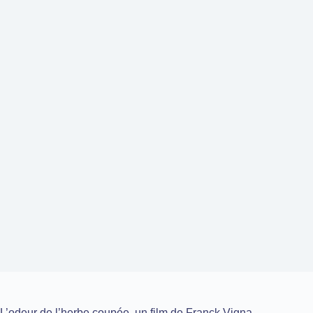
L’odeur de l’herbe coupée, un film de Franck Vigna