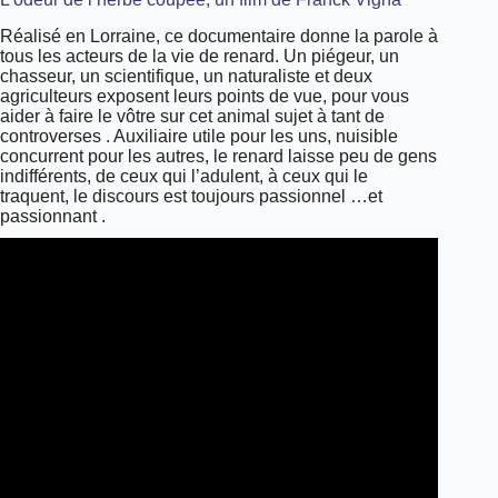
Réalisé en Lorraine, ce documentaire donne la parole à
tous les acteurs de la vie de renard. Un piégeur, un
chasseur, un scientifique, un naturaliste et deux
agriculteurs exposent leurs points de vue, pour vous
aider à faire le vôtre sur cet animal sujet à tant de
controverses . Auxiliaire utile pour les uns, nuisible
concurrent pour les autres, le renard laisse peu de gens
indifférents, de ceux qui l’adulent, à ceux qui le
traquent, le discours est toujours passionnel …et
passionnant .