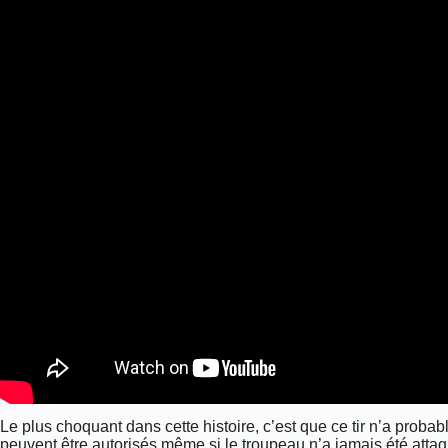
Le plus choquant dans cette histoire, c’est que ce tir n’a probable
peuvent être autorisés même si le troupeau n’a jamais été attaqu