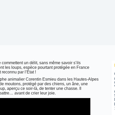
e commettent un délit, sans même savoir s’ils
ent les loups, espèce pourtant protégée en France
reconnu par l’État !
graphe animalier Corentin Esmieu dans les Hautes-Alpes
u de moutons, protégé par des chiens, un âne, une
p, aperçu ce soir-là, de tenter une chasse. Il
battre… avant de crier leur joie.