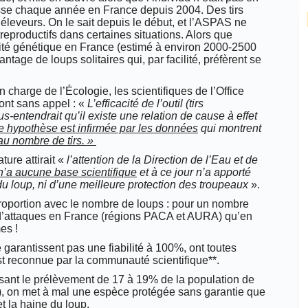
passe chaque année en France depuis 2004. Des tirs
 éleveurs. On le sait depuis le début, et l’ASPAS ne
treproductifs dans certaines situations. Alors que
abilité génétique en France (estimé à environ 2000-2500
tage de loups solitaires qui, par facilité, préfèrent se
charge de l’Écologie, les scientifiques de l’Office
ont sans appel : «
L’efficacité de l’outil (tirs
us-entendrait qu’il existe une relation de cause à effet
e hypothèse est infirmée par les données
qui montrent
u nombre de tirs. »
ure attirait «
l’attention de la Direction de l’Eau et de
n’a aucune base scientifique
et à ce jour n’a apporté
du loup, ni d’une meilleure protection des troupeaux
».
proportion avec le nombre de loups : pour un nombre
s d’attaques en France (régions PACA et AURA) qu’en
es !
 garantissent pas une fiabilité à 100%, ont toutes
 est reconnue par la communauté scientifique**.
risant le prélèvement de 17 à 19% de la population de
 on met à mal une espèce protégée sans garantie que
t la haine du loup.