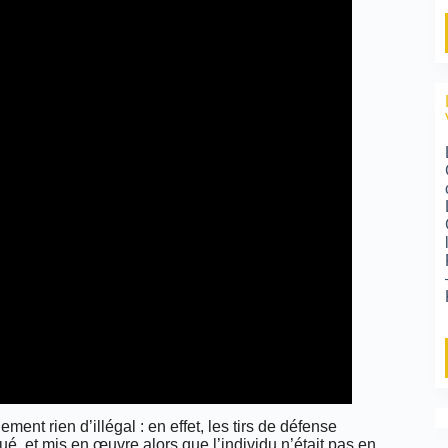
ment rien d’illégal : en effet, les tirs de défense
é, et mis en œuvre alors que l’individu n’était pas en