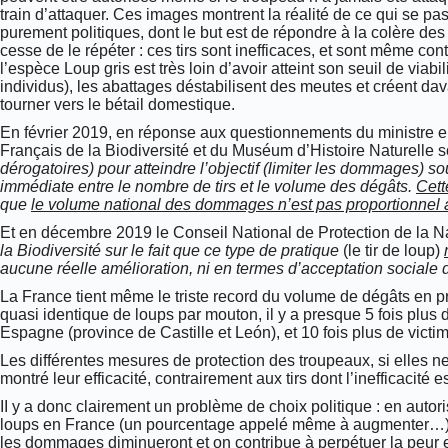
train d’attaquer. Ces images montrent la réalité de ce qui se 
purement politiques, dont le but est de répondre à la colère des
cesse de le répéter : ces tirs sont inefficaces, et sont même con
l’espèce Loup gris est très loin d’avoir atteint son seuil de vi
individus), les abattages déstabilisent des meutes et créent davan
tourner vers le bétail domestique.
En février 2019, en réponse aux questionnements du ministre en 
Français de la Biodiversité et du Muséum d’Histoire Naturelle s
dérogatoires) pour atteindre l’objectif (limiter les dommages) so
immédiate entre le nombre de tirs et le volume des dégâts.
Cett
que
le volume national des dommages n’est pas proportionnel a
Et en décembre 2019 le Conseil National de Protection de la Nat
la Biodiversité sur le fait que ce type de pratique
(le tir de loup)
aucune réelle amélioration, ni en termes d’acceptation sociale 
La France tient même le triste record du volume de dégâts en 
quasi identique de loups par mouton, il y a presque 5 fois plu
Espagne (province de Castille et León), et 10 fois plus de victim
Les différentes mesures de protection des troupeaux, si elles ne
montré leur efficacité, contrairement aux tirs dont l’inefficacité
II y a donc clairement un problème de choix politique : en auto
loups en France (un pourcentage appelé même à augmenter…),
les dommages diminueront et on contribue à perpétuer la peur e