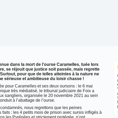
nnue dans la mort de l’ourse Caramelles, tuée lors
re, se réjouit que justice soit passée, mais regrette
 Surtout, pour que de telles atteintes à la nature ne
 sérieuse et ambitieuse du loisir chasse !
ivée pour Caramelles et ses deux oursons : le 6 mai
que très médiatisé, le tribunal judiciaire de Foix a
 aux sangliers, organisée le 20 novembre 2021 au sein
onduit à l’abattage de l’ourse.
é condamnés, nous regrettons que les peines
s faits : les 4 petits mois de prison avec sursis infligés à
ns les Pyrénées et strictement protégée, n’ont