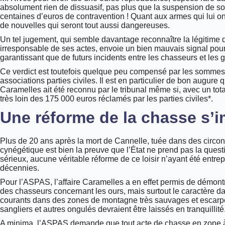
absolument rien de dissuasif, pas plus que la suspension de s
centaines d’euros de contravention ! Quant aux armes qui lui ont 
de nouvelles qui seront tout aussi dangereuses.
Un tel jugement, qui semble davantage reconnaître la légitime 
irresponsable de ses actes, envoie un bien mauvais signal pour l
garantissant que de futurs incidents entre les chasseurs et les
Ce verdict est toutefois quelque peu compensé par les sommes 
associations parties civiles. Il est en particulier de bon augure
Caramelles ait été reconnu par le tribunal même si, avec un tot
très loin des 175 000 euros réclamés par les parties civiles*.
Une réforme de la chasse s’
Plus de 20 ans après la mort de Cannelle, tuée dans des circons
cynégétique est bien la preuve que l’État ne prend pas la quest
sérieux, aucune véritable réforme de ce loisir n’ayant été entr
décennies.
Pour l’ASPAS, l’affaire Caramelles a en effet permis de démontr
des chasseurs concernant les ours, mais surtout le caractère d
courants dans des zones de montagne très sauvages et escarpées
sangliers et autres ongulés devraient être laissés en tranquillit
A minima, l’ASPAS demande que tout acte de chasse en zone à ou