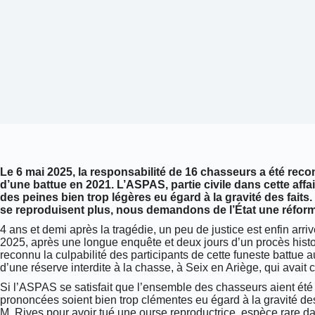
Le 6 mai 2025, la responsabilité de 16 chasseurs a été reco
d’une battue en 2021. L’ASPAS, partie civile dans cette affai
des peines bien trop légères eu égard à la gravité des faits.
se reproduisent plus, nous demandons de l’État une réforme
4 ans et demi après la tragédie, un peu de justice est enfin arr
2025, après une longue enquête et deux jours d’un procès histori
reconnu la culpabilité des participants de cette funeste battue
d’une réserve interdite à la chasse, à Seix en Ariège, qui avait c
Si l’ASPAS se satisfait que l’ensemble des chasseurs aient ét
prononcées soient bien trop clémentes eu égard à
la gravité de
M. Rives pour avoir tué une ourse reproductrice, espèce rare da