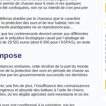
on permis de chasser pour 6 mois ni les quelques
été confisquées, rien ne lui interdit de s’en procurer
défense plaidée par le chasseur que le caractère
a protection des ours et de leur habitat, rien ne
 grands plantigrades ne se reproduiront pas…
que les contrevenants devront verser aux différentes
 que le préjudice écologique causé par l’abattage de
al de 29 501 euros (dont 6 000 pour l’ASPAS), on reste
impose
tances similaires, cette récidive de la part du monde
ion de la protection des ours en période de chasse au
eprise par les gouvernements successifs ces dernières
er, une fois de plus, l’insuffisance des connaissances
angereux et absurde des battues à l’aide de chiens
, où les dégâts agricoles sont inexistants et où les
é.
rs soit conditionné à la validation, par les