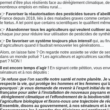
permet d’être plus résilients face au dérèglement climatique, de
nombreux emplois en milieu rural…
👉
Favoriser la réautorisation des pesticides tueurs d’abeil
France depuis 2018, liés à des maladies graves comme certa
le fœtus. A tel point que certains scientifiques le qualifient m
👉
Abandonner tous les agriculteurs qui veulent cultiver a
chaque jour pour réduire leur utilisation de pesticides de synth
👉
De favoriser un système toujours plus intensif
qui, au fi
d’agriculteurs quand il faudrait renouveler les générations…
Alors, on laisse faire ? On regarde notre assiette se vider de s
dans un monde pollué ? Les agriculteurs et agricultrices sacrif
part ? NON !
Il est encore temps d’agir !
En signant cette pétition, vous e
sénateurs et à nos députés :
“
Je refuse que l’on sacrifie notre santé et notre planète. Je
respecte la vie, qui protège les hommes et les femmes qui 
pourquoi : je vous demande de revenir à l’esprit initial du tex
française pour aider à l’installation de nouveaux paysans et
dérèglement climatique et l’effondrement de la biodiversit
l’agriculture biologique et fixons-nous une trajectoire de r
Ensemble, disons au gouvernement, à nos sénateurs et à 