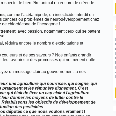
 respecter le bien-être animal ou encore de créer de
les
, comme l’acétamipride, un insecticide interdit en
ins cancers ou problèmes de neurodéveloppement chez
ême de chlordécone de l’hexagone !
utrement
, avec passion, notamment ceux qui se battent
èse.
nal, réduira encore le nombre d’exploitations et
es couleurs et de ses saveurs ? Nos enfants grandir
ier leur avenir sur des promesses qui ne mènent nulle
nvoyez un message clair au gouvernement, à nos
 veux une agriculture qui nourrisse, qui soigne, qui
la pratiquent et les rémunère dignement.
C’est
te qui était de fixer un cap clair à l’agriculture
 leur donner les moyens de lutter contre le
é. Rétablissons les objectifs de développement de
éduction des pesticides.
nos députés ce que nous voulons vraiment !