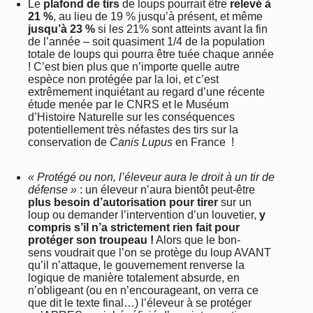
Le
plafond de tirs
de loups pourrait être
relevé à
21 %
, au lieu de 19 % jusqu’à présent, et même
jusqu’à 23 %
si les 21% sont atteints avant la fin
de l’année – soit quasiment 1/4 de la population
totale de loups qui pourra être tuée chaque année
! C’est bien plus que n’importe quelle autre
espèce non protégée par la loi, et c’est
extrêmement inquiétant au regard d’une récente
étude menée par le CNRS et le Muséum
d’Histoire Naturelle sur les conséquences
potentiellement très néfastes des tirs sur la
conservation de
Canis Lupus
en France !
« Protégé ou non, l’éleveur aura le droit à un tir de
défense »
: un éleveur n’aura bientôt peut-être
plus besoin d’autorisation pour tirer
sur un
loup ou demander l’intervention d’un louvetier,
y
compris s’il n’a strictement rien fait pour
protéger son troupeau !
Alors que le bon-
sens voudrait que l’on se protège du loup AVANT
qu’il n’attaque, le gouvernement renverse la
logique de manière totalement absurde, en
n’obligeant (ou en n’encourageant, on verra ce
que dit le texte final…) l’éleveur à se protéger