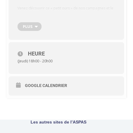
Venez découvrir ce « petit ours » de nos campagnes et le
combat des associations pour le protéger.
PLUS
En partenariat avec l’Association Natvert.
Pour plus d’informations contactez
delegation17@aspas-nature.org
HEURE
(Jeudi) 18h00 - 20h00
Site Internet de l’événement
GOOGLE CALENDRIER
Les autres sites de l’ASPAS