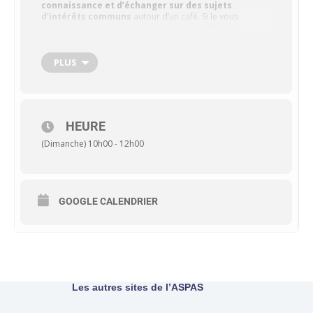
connaissance et d’échanger sur des sujets
d’intérêts communs
autour d’un café. Si le vous
souhaitez, vous pourrez apporter petits gâteaux,
pâtisseries ou jus de fruits.
Pour cette première rencontre il n’est pas utile de
s’inscrire, ni de confirmer. Nous serons présentes pour
PLUS
vous accueillir !
Pour plus d’informations, contactez delegation81@aspas-
nature.org
HEURE
(Dimanche) 10h00 - 12h00
GOOGLE CALENDRIER
Les autres sites de l’ASPAS