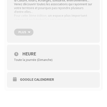
la Culture, loisirs, échanges, solidarité, environnement…
Venez découvrir toutes les associations qui rayonnent sur
votre territoire et pourquoi pas rejoindre plusieurs
d’entre elles…
Pour cette 3ème édition,
un espace plus important
consacré au bénévolat sera proposé.
Les
associations auront la possibilité de participer à des
« rencontres minutes » sur le bénévolat pour s’entretenir
avec des bénévoles.
PLUS
Horaires : 9h30 – 17h30
HEURE
Toute la journée (Dimanche)
GOOGLE CALENDRIER