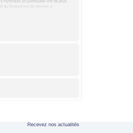
s Pyrénées en particulier ont de plus
if du festival est de donner à
re – Du 26 au 28 septembre 2025 à
 de vos expériences, de vos souhaits,
Recevez nos actualités