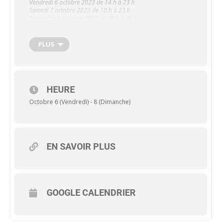
Vendredi 6 octobre 2023 de 14 h à 23 h
Samedi 7 octobre 2023 de 10 h à 23 h
Dimanche 8 octobre 2023 de 10 h à 20 h
PLUS
Info : Romain ESPEISSE, délégué ASPAS 28,
delegation28@aspas-nature.org
HEURE
Octobre 6 (Vendredi) - 8 (Dimanche)
EN SAVOIR PLUS
GOOGLE CALENDRIER