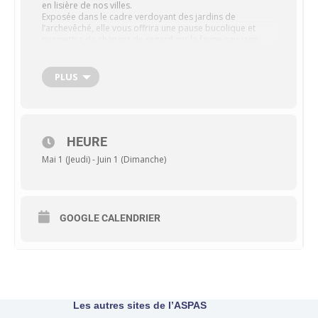
en lisière de nos villes.
Exposée dans le cadre verdoyant des jardins de
l’archevêché, elle vous offrira une pause bucolique et
permettra de changer de regard sur la faune sauvage.
Rendez-vous du 01/05/2025 au 01/06/2025
Gratuit
PLUS
HEURE
Mai 1 (Jeudi) - Juin 1 (Dimanche)
GOOGLE CALENDRIER
Les autres sites de l’ASPAS