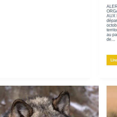
ALER
ORGA
AUX 
dépar
octob
terri
au pa
de…
Lire