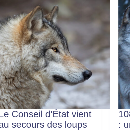
Le Conseil d’État vient
10
au secours des loups
: 