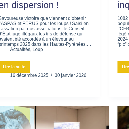
en dispersion !
in
Savoureuse victoire que viennent d’obtenir
1082 
l’ASPAS et FERUS pour les loups ! Saisi en
popul
cassation par nos associations, le Conseil
l’OFB
d’État juge illégaux les tirs de défense qui
légèr
avaient été accordés à un éleveur au
2024 
printemps 2025 dans les Hautes-Pyrénées.…
“pic”
Actualités
,
Loup
Lire la suite
Lire
16 décembre 2025
30 janvier 2026