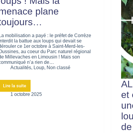
loups ! Mais la
menace plane
toujours…
La mobilisation a payé : le préfet de Corrèze
interdit la battue aux loups qui devait se
dérouler ce 1er octobre à Saint-Merd-les-
Oussines, au coeur du Parc naturel régional
de Millevaches en Limousin ! Mais son
communiqué n’a rien de…
Actualités
,
Loup
,
Non classé
AL
Lire la suite
et
1 octobre 2025
un
lo
de