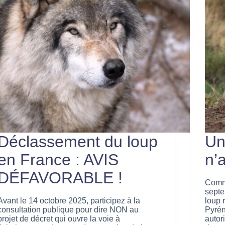
Déclassement du loup
Un
en France : AVIS
n’
DÉFAVORABLE !
Comm
septe
Avant le 14 octobre 2025, participez à la
loup 
consultation publique pour dire NON au
Pyrén
projet de décret qui ouvre la voie à
autor