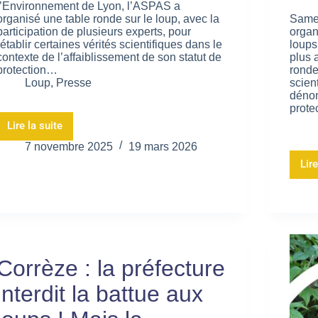
l’Environnement de Lyon, l’ASPAS a
organisé une table ronde sur le loup, avec la
Samed
participation de plusieurs experts, pour
organ
rétablir certaines vérités scientifiques dans le
loups
contexte de l’affaiblissement de son statut de
plus 
protection…
ronde
Loup
,
Presse
scien
dénon
prote
Lire la suite
7 novembre 2025
19 mars 2026
Lire
Corrèze : la préfecture
interdit la battue aux