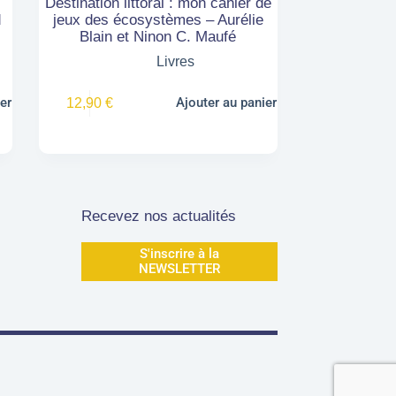
Destination littoral : mon cahier de
d
jeux des écosystèmes – Aurélie
Blain et Ninon C. Maufé
Livres
er
Ajouter au panier
12,90
€
Recevez nos actualités
S'inscrire à la
NEWSLETTER