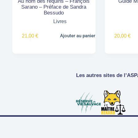
Au nom des requins – François
Guide M
Sarano – Préface de Sandra
Bessudo
Livres
Ajouter au panier
21,00
€
20,00
€
Les autres sites de l’AS