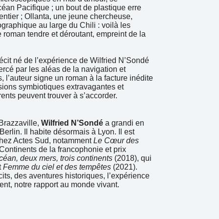
éan Pacifique ; un bout de plastique erre
ntier ; Ollanta, une jeune chercheuse,
aphique au large du Chili : voilà les
 roman tendre et déroutant, empreint de la
écit né de l’expérience de Wilfried N’Sondé
rcé par les aléas de la navigation et
s, l’auteur signe un roman à la facture inédite
sions symbiotiques extravagantes et
rents peuvent trouver à s’accorder.
razzaville,
Wilfried N’Sondé
a grandi en
erlin. Il habite désormais à Lyon. Il est
 chez Actes Sud, notamment
Le Cœur des
Continents de la francophonie et prix
éan, deux mers, trois continents
(2018), qui
t
Femme du ciel et des tempêtes
(2021).
its, des aventures historiques, l’expérience
mment, notre rapport au monde vivant.