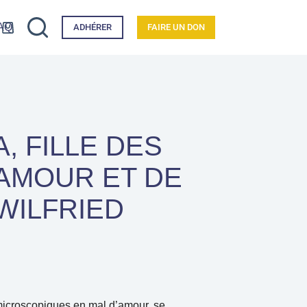
Espace Membre
AQ
ADHÉRER
FAIRE UN DON
, FILLE DES
’AMOUR ET DE
WILFRIED
microscopiques en mal d’amour, se