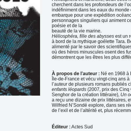
cherchent dans les profondeurs de l’oc
indéfiniment dans les eaux du monde e
embarque pour une expédition océanogr
personnages singuliers qui animent ce
poésie et de la
beauté de la vie marine.
Héliosphéra, fille des abysses
est un r
à bord de la mythique goélette Tara. Be
alimenté par le savoir des scientifique
où des héros minuscules osent des fu
démontrent que les êtres les plus diffé
À propos de l’auteur :
Né en 1968 à B
Île-de-France et vécu vingt-cinq ans à B
l’auteur de plusieurs romans publiés
enfants léopards
(2007, prix des Cinq 
Senghor de la création littéraire),
Un oc
a reçu une dizaine de prix littéraires, e
Wilfried N’Sondé explore, dans ses réc
de l’exil et de l’altérité et, plus réce
Éditeur :
Actes Sud