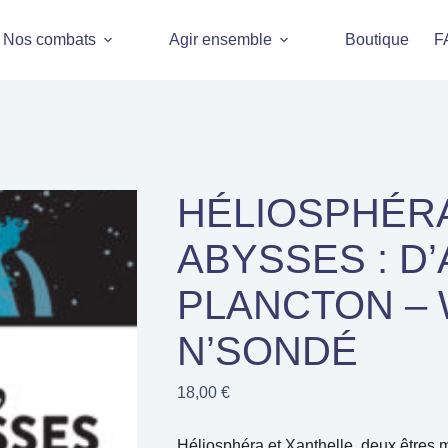
Nos combats
Agir ensemble
Boutique
F
HÉLIOSPHÉRA
ABYSSES : D
PLANCTON – 
N’SONDÉ
18,00
€
Héliosphéra et Xanthelle, deux êtres 