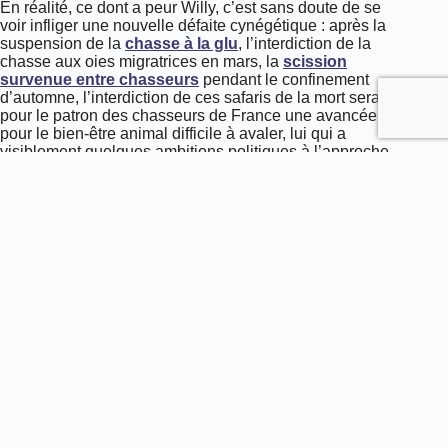
En réalité, ce dont a peur Willy, c’est sans doute de se
voir infliger une nouvelle défaite cynégétique : après la
suspension de la
chasse à la glu
, l’interdiction de la
chasse aux oies migratrices en mars, la
scission
survenue entre chasseurs
pendant le confinement
d’automne, l’interdiction de ces safaris de la mort serait
pour le patron des chasseurs de France une avancée
pour le bien-être animal difficile à avaler, lui qui a
visiblement quelques ambitions politiques à l’approche
de 2022…
Carnage derrière le grillage : STOP à
la chasse en enclos !
En septembre 2019,
l’ASPAS a dévoilé
une
enquête
exclusive
avec des
images tournées en
caméra-cachée dans un parc de chasse à sangliers en
Nouvelle-Aquitaine : les pratiques des chasseurs sont
insupportables. Plus de 53 000 citoyens ont déjà signé
la pétition en ligne
pour demander l’interdiction de la
chasse sur des animaux en captivité.