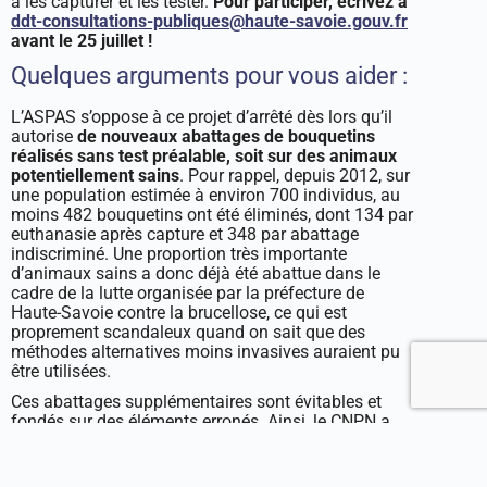
à les capturer et les tester.
Pour participer, écrivez à
ddt-consultations-publiques@haute-savoie.gouv.fr
avant le 25 juillet !
Quelques arguments pour vous aider :
L’ASPAS s’oppose à ce projet d’arrêté dès lors qu’il
autorise
de nouveaux abattages de bouquetins
réalisés sans test préalable, soit sur des animaux
potentiellement sains
. Pour rappel, depuis 2012, sur
une population estimée à environ 700 individus, au
moins 482 bouquetins ont été éliminés, dont 134 par
euthanasie après capture et 348 par abattage
indiscriminé. Une proportion très importante
d’animaux sains a donc déjà été abattue dans le
cadre de la lutte organisée par la préfecture de
Haute-Savoie contre la brucellose, ce qui est
proprement scandaleux quand on sait que des
méthodes alternatives moins invasives auraient pu
être utilisées.
Ces abattages supplémentaires sont évitables et
fondés sur des éléments erronés. Ainsi, le CNPN a
fondé son avis sur plusieurs éléments :
Selon le rapport de l’ANSES, au regard de la