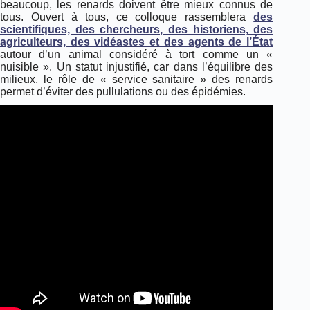
beaucoup, les renards doivent être mieux connus de
tous. Ouvert à tous, ce colloque rassemblera
des
scientifiques, des chercheurs, des historiens, des
agriculteurs, des vidéastes et des agents de l’État
autour d’un animal considéré à tort comme un «
nuisible ». Un statut injustifié, car dans l’équilibre des
milieux, le rôle de « service sanitaire » des renards
permet d’éviter des pullulations ou des épidémies.