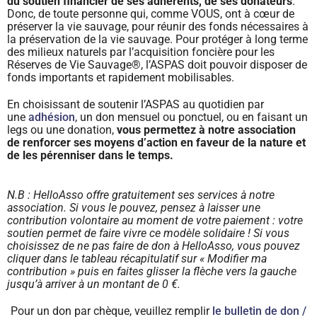
du soutien financier de ses adhérents, de ses donateurs
.
Donc, de toute personne qui, comme VOUS, ont à cœur de
préserver la vie sauvage, pour réunir des fonds nécessaires à
la préservation de la vie sauvage. Pour protéger à long terme
des milieux naturels par l’acquisition foncière pour les
Réserves de Vie Sauvage®, l’ASPAS doit pouvoir disposer de
fonds importants et rapidement mobilisables.
En choisissant de soutenir l’ASPAS au quotidien par
une
adhésion
, un don mensuel ou ponctuel, ou en faisant un
legs ou une donation,
vous permettez à notre association
de renforcer ses moyens d’action en faveur de la nature et
de les pérenniser dans le temps.
N.B : HelloAsso offre gratuitement ses services à notre
association. Si vous le pouvez, pensez à laisser une
contribution volontaire au moment de votre paiement : votre
soutien permet de faire vivre ce modèle solidaire ! Si vous
choisissez de ne pas faire de don à HelloAsso, vous pouvez
cliquer dans le tableau récapitulatif sur « Modifier ma
contribution » puis en faites glisser la flèche vers la gauche
jusqu’à arriver à un montant de 0 €.
Pour un don par chèque, veuillez remplir
le bulletin de don /