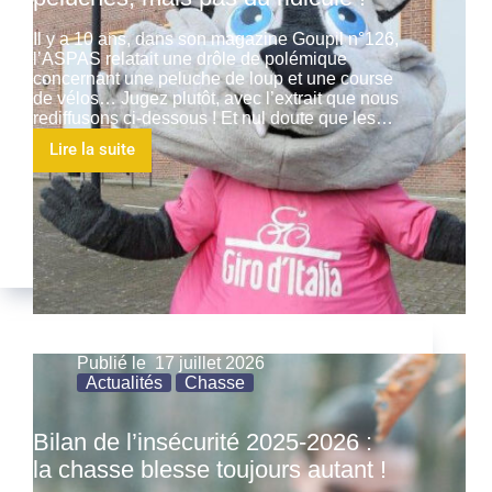
Il y a 10 ans, dans son magazine Goupil n°126,
l’ASPAS relatait une drôle de polémique
concernant une peluche de loup et une course
de vélos… Jugez plutôt, avec l’extrait que nous
rediffusons ci-dessous ! Et nul doute que les…
Lire la suite
Publié le
17 juillet 2026
Actualités
Chasse
Bilan de l’insécurité 2025-2026 :
la chasse blesse toujours autant !