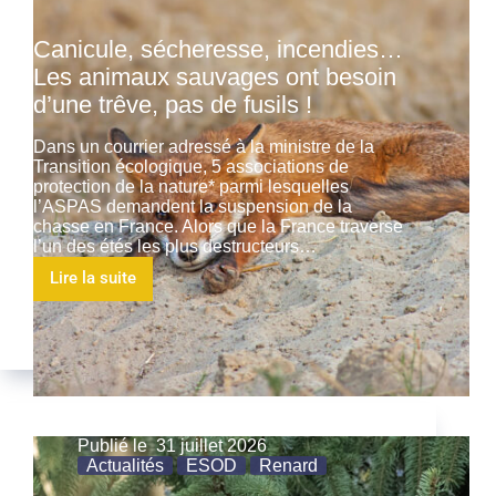
Canicule, sécheresse, incendies…
Les animaux sauvages ont besoin
d’une trêve, pas de fusils !
Dans un courrier adressé à la ministre de la
Transition écologique, 5 associations de
protection de la nature* parmi lesquelles
l’ASPAS demandent la suspension de la
chasse en France. Alors que la France traverse
l’un des étés les plus destructeurs…
Lire la suite
Publié le
31 juillet 2026
Actualités
ESOD
Renard