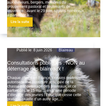
aux éleveurs, bergers, membres du
groupement pastoral et lieutenants de
louveterie : avant le 29 juin, soyons nombreux
à participer à…
Lire la suite
Publié le
8 juin 2026
Blaireau
Consultations publiques : NON au
déterrage des blaireaux !
Chaque année en France, certains préfets
autorisent une ouverture anticipée de la
chasse par déterrage des blaireaux, et ce
parfois dès le 15 mai… en pleine période
d’élevage des jeunes ! Pour que cesse cette
pratique cruelle d’un autre âge,…
Lire la suite