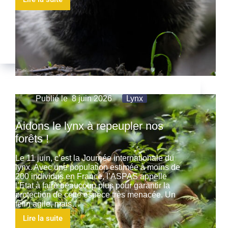
Publié le
8 juin 2026
Lynx
Aidons le lynx à repeupler nos
forêts !
Le 11 juin, c’est la Journée internationale du
lynx. Avec une population estimée à moins de
200 individus en France, l’ASPAS appelle
l’Etat à faire beaucoup plus pour garantir la
protection de cette espèce très menacée. Un
félin agile, mais…
Lire la suite