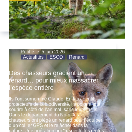
Publié le
5 juin 2026
Actualités
ESOD
Renard
Des chasseurs gracient un
renard… pour mieux massacrer
l’espèce entière
Ils l’ont surnommé Claude. En faux gentils
protecteurs de la biodiversité, ils posent tout
sourire à côté de l’animal, sans leurs fusils.
Dans le département du Nord, les
chasseurs ont piégé un renard pour l’équiper
d’un collier GPS et le relâcher dans la
nature. Une opération qui “respecte les règles