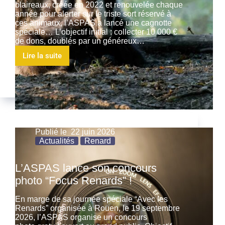
blaireaux, créée en 2022 et renouvelée chaque
année pour alerter sur le triste sort réservé à
ces animaux, l’ASPAS a lancé une cagnotte
spéciale… L’objectif initial : collecter 10 000 €
de dons, doublés par un généreux…
Lire la suite
Publié le
22 juin 2026
Actualités
Renard
L’ASPAS lance son concours
photo “Focus Renards” !
En marge de sa journée spéciale “Avec les
Renards” organisée à Rouen, le 19 septembre
2026, l’ASPAS organise un concours