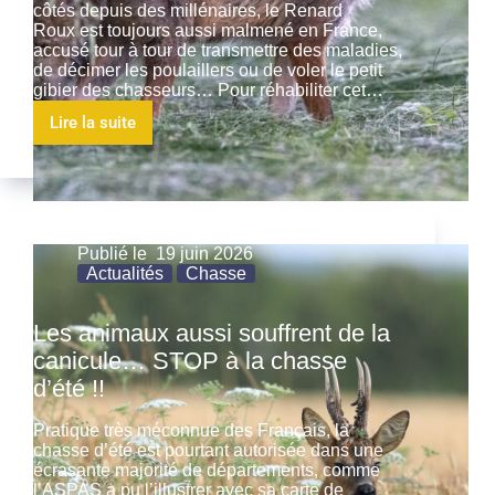
côtés depuis des millénaires, le Renard
Roux est toujours aussi malmené en France,
accusé tour à tour de transmettre des maladies,
de décimer les poulaillers ou de voler le petit
gibier des chasseurs… Pour réhabiliter cet…
Lire la suite
Publié le
19 juin 2026
Actualités
Chasse
Les animaux aussi souffrent de la
canicule… STOP à la chasse
d’été !!
Pratique très méconnue des Français, la
chasse d’été est pourtant autorisée dans une
écrasante majorité de départements, comme
l’ASPAS a pu l’illustrer avec sa carte de