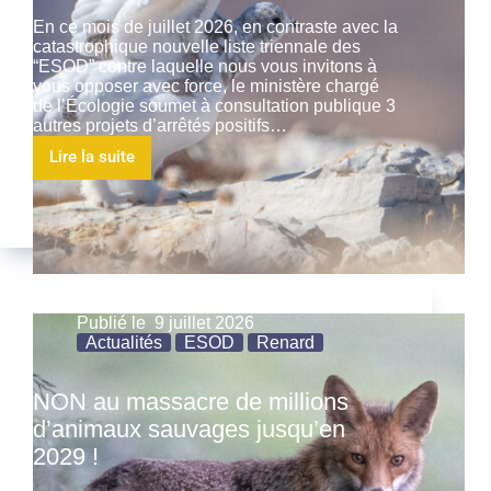
En ce mois de juillet 2026, en contraste avec la
catastrophique nouvelle liste triennale des
“ESOD” contre laquelle nous vous invitons à
vous opposer avec force, le ministère chargé
de l’Écologie soumet à consultation publique 3
autres projets d’arrêtés positifs…
Lire la suite
Publié le
9 juillet 2026
Actualités
ESOD
Renard
NON au massacre de millions
d’animaux sauvages jusqu’en
2029 !