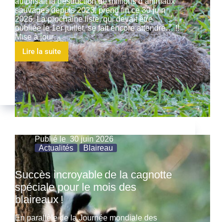
autorisait la destruction de millions d’animaux
sauvages depuis 2023, prend fin ce 30 juin
2026. La prochaine liste, qui devait être
publiée le 1er juillet, se fait encore attendre… !!
Mise à jour…
Lire la suite
Publié le
30 juin 2026
Actualités
Blaireau
Succès incroyable de la cagnotte
spéciale pour le mois des
blaireaux !
En parallèle de la Journée mondiale des