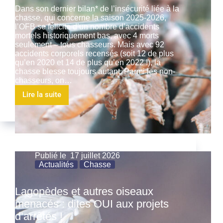
Dans son dernier bilan* de l’insécurité liée à la
chasse, qui concerne la saison 2025-2026,
l’OFB se félicite d’un nombre d’accidents
mortels historiquement bas, avec 4 morts
seulement – tous chasseurs. Mais avec 92
accidents corporels recensés (soit 12 de plus
qu’en 2020 et 14 de plus qu’en 2022 !), la
chasse blesse toujours autant. Parmi les non-
chasseurs, on…
Lire la suite
Publié le
17 juillet 2026
Actualités
Chasse
Lagopèdes et autres oiseaux
menacés : dites OUI aux projets
d’arrêtés !