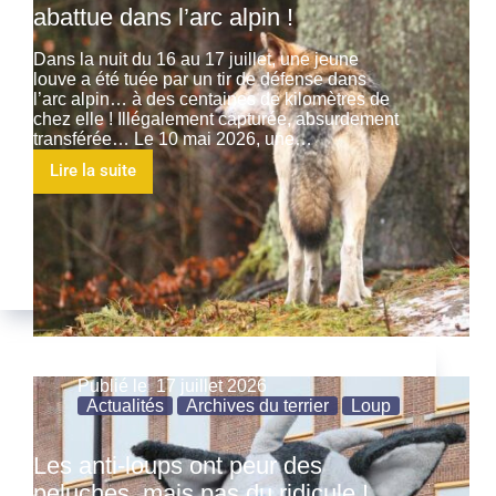
abattue dans l’arc alpin !
Dans la nuit du 16 au 17 juillet, une jeune
louve a été tuée par un tir de défense dans
l’arc alpin… à des centaines de kilomètres de
chez elle ! Illégalement capturée, absurdement
transférée… Le 10 mai 2026, une…
Lire la suite
Publié le
17 juillet 2026
Actualités
Archives du terrier
Loup
Les anti-loups ont peur des
peluches, mais pas du ridicule !