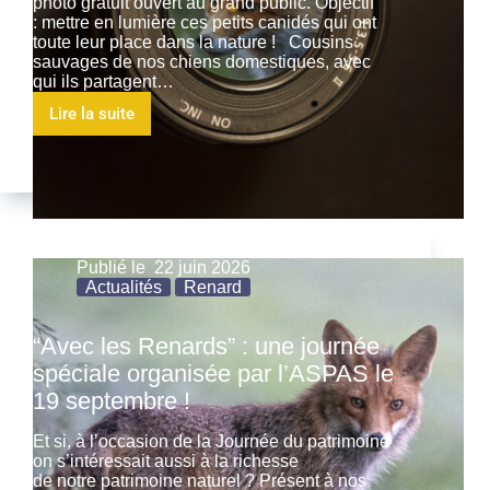
photo gratuit ouvert au grand public. Objectif
: mettre en lumière ces petits canidés qui ont
toute leur place dans la nature ! Cousins
sauvages de nos chiens domestiques, avec
qui ils partagent…
Lire la suite
Publié le
22 juin 2026
Actualités
Renard
“Avec les Renards” : une journée
spéciale organisée par l’ASPAS le
19 septembre !
Et si, à l’occasion de la Journée du patrimoine
on s’intéressait aussi à la richesse
de notre patrimoine naturel ? Présent à nos