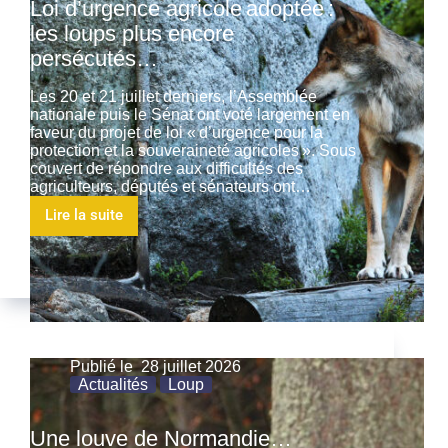
Loi d’urgence agricole adoptée :
les loups plus encore
persécutés…
Les 20 et 21 juillet derniers, l’Assemblée
nationale puis le Sénat ont voté largement en
faveur du projet de loi « d’urgence pour la
protection et la souveraineté agricoles ». Sous
couvert de répondre aux difficultés des
agriculteurs, députés et sénateurs ont…
Lire la suite
Publié le
28 juillet 2026
Actualités
Loup
Une louve de Normandie…