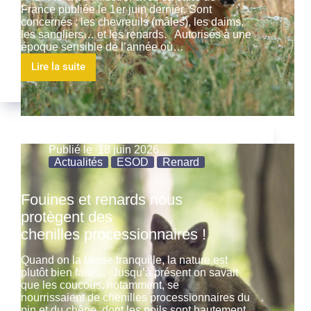
France publiée le 1er juin dernier. Sont
concernés : les chevreuils (mâles), les daims,
les sangliers… et les renards. Autorisés à une
époque sensible de l’année où…
Lire la suite
Publié le
18 juin 2026
Actualités
ESOD
Renard
Fouines et renards nous
protègent des
chenilles processionnaires !
Quand on la laisse tranquille, la nature est
plutôt bien faite… Jusqu’à présent on savait
que les coucous, notamment, se
nourrissaient de chenilles processionnaires du
pin et du chêne, dont les poils sont hautement