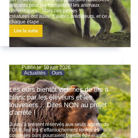
urticants pour les humains et les animaux
domestiques. Mais ces petites
créatures ont aussi d’autres prédateurs, et ce à
chaque étape…
Lire la suite
Publié le
10 juin 2026
Actualités
Ours
Les ours bientôt victimes de tirs à
blanc par les éleveurs et les
louvetiers… Dites NON au projet
d’arrêté !
Jusqu’à présent réservés aux seuls agents de
l’OFB, les tirs d’effarouchement renforcés
contre les ours pourraient bientôt être élargis