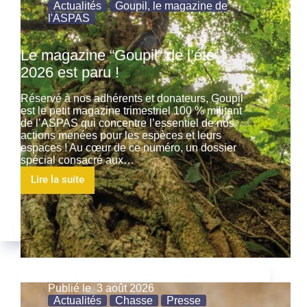
Actualités
Goupil, le magazine de
l'ASPAS
Le magazine “Goupil” de l’été
2026 est paru !
Réservé à nos adhérents et donateurs, Goupil
est le petit magazine trimestriel 100 % militant
de l’ASPAS qui concentre l’essentiel de nos
actions menées pour les espèces et leurs
espaces ! Au cœur de ce numéro, un dossier
spécial consacré aux…
Lire la suite
Publié le
3 août 2026
Actualités
Chasse
Presse