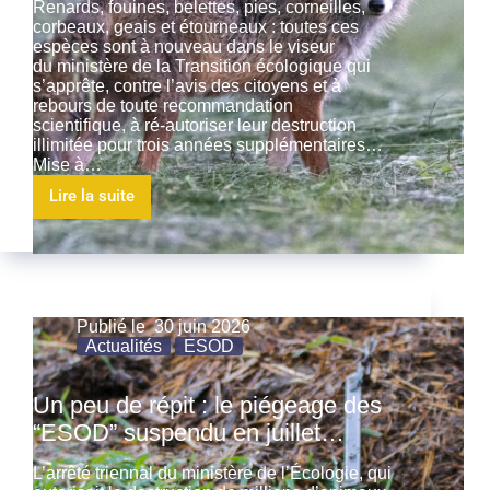
Renards, fouines, belettes, pies, corneilles,
corbeaux, geais et étourneaux : toutes ces
espèces sont à nouveau dans le viseur
du ministère de la Transition écologique qui
s’apprête, contre l’avis des citoyens et à
rebours de toute recommandation
scientifique, à ré-autoriser leur destruction
illimitée pour trois années supplémentaires…
Mise à…
Lire la suite
Publié le
30 juin 2026
Actualités
ESOD
Un peu de répit : le piégeage des
“ESOD” suspendu en juillet…
L’arrêté triennal du ministère de l’Écologie, qui