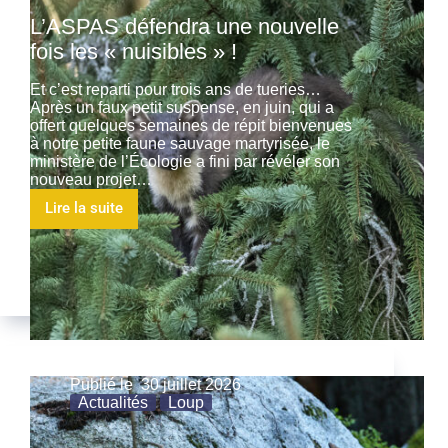
L’ASPAS défendra une nouvelle
fois les « nuisibles » !
Et c’est reparti pour trois ans de tueries…
Après un faux petit suspense, en juin, qui a
offert quelques semaines de répit bienvenues
à notre petite faune sauvage martyrisée, le
ministère de l’Écologie a fini par révéler son
nouveau projet…
Lire la suite
Publié le
30 juillet 2026
Actualités
Loup